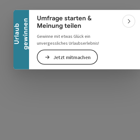
Banner einklappen
Umfrage starten &
n
Bann
Meinung teilen
U
r
l
a
u
b
g
e
w
i
n
n
e
Gewinne mit etwas Glück ein
s öffnen
 Maps öffnen
unvergessliches Urlaubserlebnis!
Jetzt mitmachen