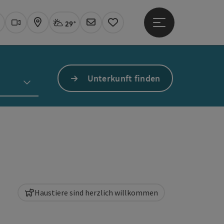
29°
Hauptmenü öffne
Aktuelles Wetter
Linz, stark bewölkt
uchen
Webcams
Karte
Newsletter
Merkzettel
Unterkunft finden
Haustiere sind herzlich willkommen