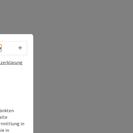
Sprachwahl - Menü öffnen
h
zerklärung
ränkten
alte
rmittlung in
ie in