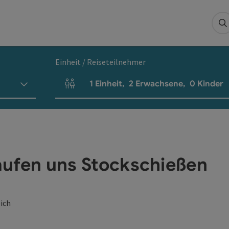
S
Einheit / Reiseteilnehmer
1
Einheit
,
2
Erwachsene
,
0
Kinder
Einheitenanzahl und Personenfelder
laufen uns Stockschießen
eich