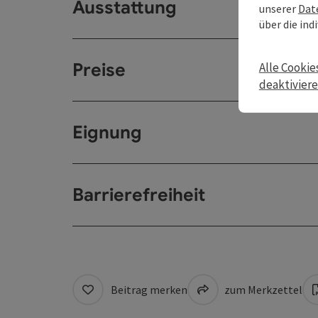
Ausstattung
unserer
Dat
über die ind
Preise
Alle Cookie
deaktivier
Eignung
Barrierefreiheit
Beitrag merken
zum Merkzettel