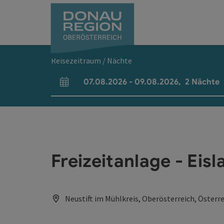
Accesskey
Accesskey
Accesskey
Accesskey
Accesskey
Accesskey
Zum Inhalt
Zur Navigation
Zum Seitenanfang
Zur Kontaktseite
Zum Impressum
Zur Startseite
[0]
[7]
[1]
[5]
[3]
[2]
Reisezeitraum / Nächte
07.08.2026
-
09.08.2026
,
2
Nächte
An- und Abreisefelder
Freizeitanlage - Eis
Neustift im Mühlkreis, Oberösterreich, Österr