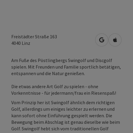
Freistädter Straße 163
in Google Map
in Apple
4040
Linz
Am Fuße des Pöstlingbergs Swingolf und Discgolf
spielen. Mit Freunden und Familie sportlich betätigen,
entspannen und die Natur genießen.
Die etwas andere Art Golf zu spielen - ohne
Vorkenntnisse - für jedermann/frau ein Riesenspaß!
Vom Prinzip her ist Swingolf ähnlich dem richtigen
Golf, allerdings um einiges leichter zu erlernen und
kann sofort ohne Einführung gespielt werden. Die
Bewegung beim Abschlag ist genau dieselbe wie beim
Golf. Swingolf hebt sich vom traditionellen Golf