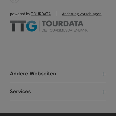
powered by
TOURDATA
Änderung vorschlagen
Andere Webseiten
And
Services
Ser