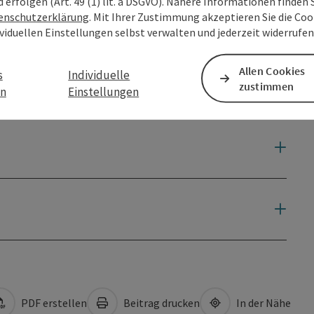
d erfolgen (Art. 49 (1) lit. a DSGVO). Nähere Informationen finden S
enschutzerklärung
. Mit Ihrer Zustimmung akzeptieren Sie die Cook
ividuellen Einstellungen selbst verwalten und jederzeit widerrufe
Allen Cookies
s
Individuelle
zustimmen
en
Einstellungen
PDF erstellen
Beitrag drucken
In der Nähe