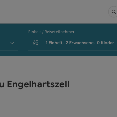
S
Einheit / Reiseteilnehmer
1
Einheit
,
2
Erwachsene
,
0
Kinder
Einheitenanzahl und Personenfelder
u Engelhartszell