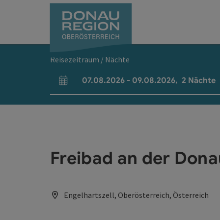
Accesskey
Accesskey
Accesskey
Accesskey
Accesskey
Accesskey
Zum Inhalt
Zur Navigation
Zum Seitenanfang
Zur Kontaktseite
Zum Impressum
Zur Startseite
[0]
[7]
[1]
[5]
[3]
[2]
Reisezeitraum / Nächte
07.08.2026
-
09.08.2026
,
2
Nächte
An- und Abreisefelder
Freibad an der Dona
Engelhartszell, Oberösterreich, Österreich