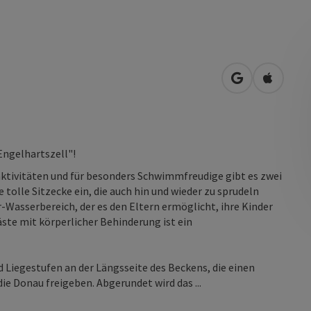
in Google Map
in Apple
Engelhartszell"!
aktivitäten und für besonders Schwimmfreudige gibt es zwei
olle Sitzecke ein, die auch hin und wieder zu sprudeln
r-Wasserbereich, der es den Eltern ermöglicht, ihre Kinder
ste mit körperlicher Behinderung ist ein
nd Liegestufen an der Längsseite des Beckens, die einen
e Donau freigeben. Abgerundet wird das ...