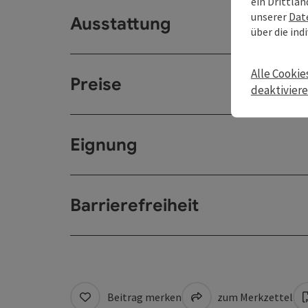
ein Drittlan
unserer
Dat
Ausstattung
über die ind
Alle Cookie
Preise
deaktivier
Eignung
Barrierefreiheit
Beitrag merken
zum Merkzettel