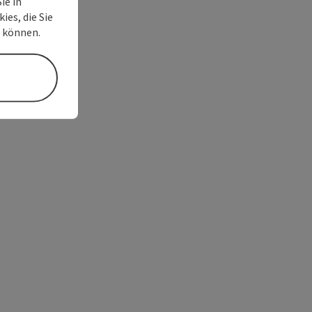
ie in
ies, die Sie
n können.