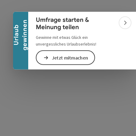
Banner einklappen
Umfrage starten &
n
Bann
Meinung teilen
U
r
l
a
u
b
g
e
w
i
n
n
e
s öffnen
 Maps öffnen
Gewinne mit etwas Glück ein
unvergessliches Urlaubserlebnis!
Jetzt mitmachen