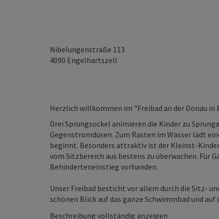
Nibelungenstraße 113
4090
Engelhartszell
Herzlich willkommen im "Freibad an der Donau in 
Drei Sprungsockel animieren die Kinder zu Sprung
Gegenstromdüsen. Zum Rasten im Wasser lädt eine t
beginnt. Besonders attraktiv ist der Kleinst-Kinde
vom Sitzbereich aus bestens zu überwachen. Für Gä
Behinderteneinstieg vorhanden.
Unser Freibad besticht vor allem durch die Sitz- u
schönen Blick auf das ganze Schwimmbad und auf di
Beschreibung vollständig anzeigen