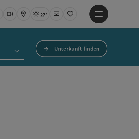
27°
Hauptmenü öffne
Aktuelles Wetter
Linz, sonnig
uchen
Webcams
Karte
Newsletter
Merkzettel
Unterkunft finden