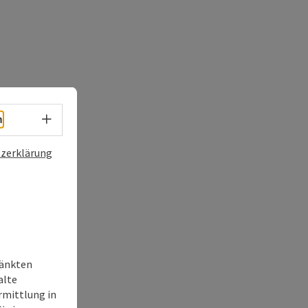
Sprachwahl - Menü öffnen
h
zerklärung
ränkten
alte
rmittlung in