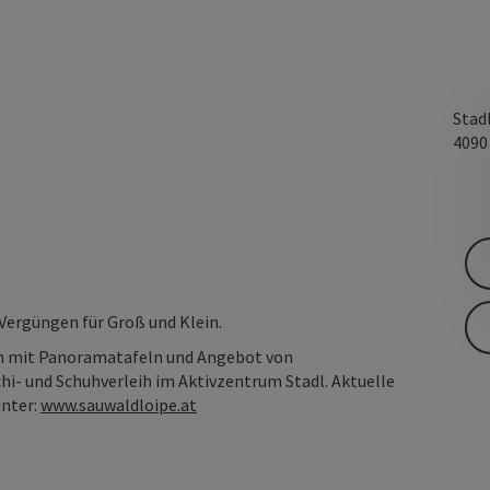
Stad
409
Vergüngen für Groß und Klein.
m mit Panoramatafeln und Angebot von
i- und Schuhverleih im Aktivzentrum Stadl. Aktuelle
unter:
www.sauwaldloipe.at