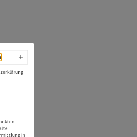
Sprachwahl - Menü öffnen
h
zerklärung
ränkten
alte
rmittlung in