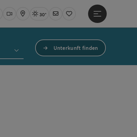
30°
Hauptmenü öffne
Aktuelles Wetter
Linz, sonnig
uchen
Webcams
Karte
Newsletter
Merkzettel
Unterkunft finden