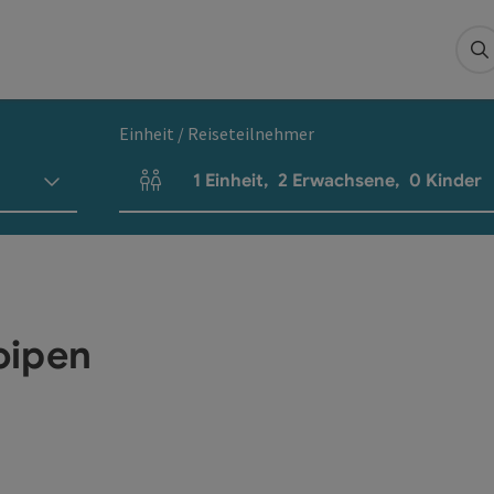
S
Einheit / Reiseteilnehmer
1
Einheit
,
2
Erwachsene
,
0
Kinder
Einheitenanzahl und Personenfelder
oipen