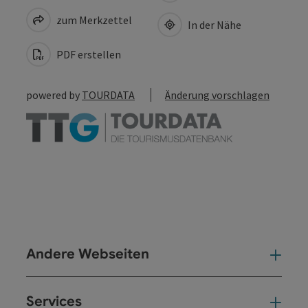
zum Merkzettel
In der Nähe
PDF erstellen
powered by
TOURDATA
Änderung vorschlagen
Andere Webseiten
And
Services
Ser