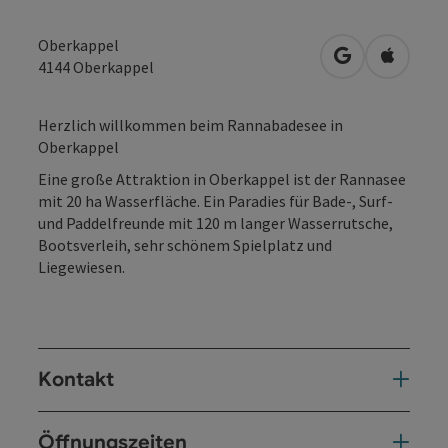
Oberkappel
in Google Map
in Apple
4144
Oberkappel
Herzlich willkommen beim Rannabadesee in
Oberkappel
Eine große Attraktion in Oberkappel ist der Rannasee
mit 20 ha Wasserfläche. Ein Paradies für Bade-, Surf-
und Paddelfreunde mit 120 m langer Wasserrutsche,
Bootsverleih, sehr schönem Spielplatz und
Liegewiesen.
Kontakt
Öffnungszeiten