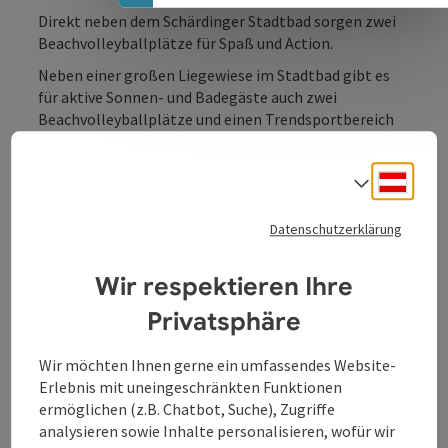
Direkt neben dem Schärdinger Stadtbad sorgen zwei
Beachvolleyballplätze für Spaß und Action.
Neben einer großen Liegewiese im Stadtbad gibt es
für aktive Sonnen- und Badegäste auch zwei
Beachvolleyballplätze und einen Trendsportbereich
für Sport, Spiel und Spaß zwischendurch.
Deuts
Sprach
Datenschutzerklärung
Kontakt
Wir respektieren Ihre
Öffnungszeiten
Privatsphäre
Wir möchten Ihnen gerne ein umfassendes Website-
Anreise/Lage
Erlebnis mit uneingeschränkten Funktionen
ermöglichen (z.B. Chatbot, Suche), Zugriffe
analysieren sowie Inhalte personalisieren, wofür wir
Sportarten