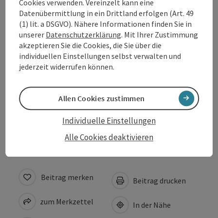
Cookies verwenden. Vereinzelt kann eine
Datenübermittlung in ein Drittland erfolgen (Art. 49
(1) lit. a DSGVO). Nähere Informationen finden Sie in
Ausstattung
unserer
Datenschutzerklärung
. Mit Ihrer Zustimmung
akzeptieren Sie die Cookies, die Sie über die
individuellen Einstellungen selbst verwalten und
Preise
jederzeit widerrufen können.
Eignung
Allen Cookies zustimmen
Barrierefreiheit
Individuelle Einstellungen
Alle Cookies deaktivieren
Beitrag merken
Beitrag drucken
zum Merkzettel
In der Nähe