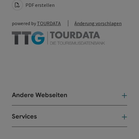
PDF erstellen
powered by
TOURDATA
Änderung vorschlagen
Andere Webseiten
And
Services
Ser