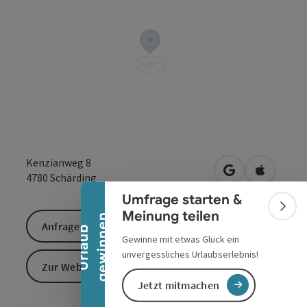
Banner einklappen
Kenzianweg 8
in Google Maps
in Apple 
4780
Schärding
Umfrage starten &
Bann
Meinung teilen
n
Anfrage senden
U
r
l
a
u
b
g
e
w
i
n
n
e
Gewinne mit etwas Glück ein
unvergessliches Urlaubserlebnis!
Zur Website
Jetzt mitmachen