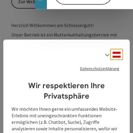
Zur Website
Herzlich Willkommen am Schlossergütl!
Unser Betrieb ist ein Mutterkuhhaltungsbetrieb mit
Direktvermarktung der Nachkommen (Jungrindern).
Wir bewirtschaften unseren Betrieb seit 17 Jahren
Deuts
biologisch. Aus unserem reinen Grünbaubetrieb
Sprach
weiden ca. 25 Rinder ein halbes Jahr auf der Weide. Seit
vorigem Jahr sind wir ein "Schule am Bauernhof"-
Datenschutzerklärung
Betrieb. Natur- und Landschaftsführungen biete ich
gerne an.
Wir respektieren Ihre
Privatsphäre
Wir möchten Ihnen gerne ein umfassendes Website-
Kontakt
Erlebnis mit uneingeschränkten Funktionen
ermöglichen (z.B. Chatbot, Suche), Zugriffe
analysieren sowie Inhalte personalisieren, wofür wir
Öffnungszeiten