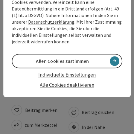
Cookies verwenden. Vereinzelt kann eine
Datenübermittlung in ein Drittland erfolgen (Art. 49
(1) lit. a DSGVO). Nähere Informationen finden Sie in
Anreise/Lage
unserer
Datenschutzerklärung
. Mit Ihrer Zustimmung
akzeptieren Sie die Cookies, die Sie über die
individuellen Einstellungen selbst verwalten und
Auszeichnungen
jederzeit widerrufen können.
Eignung
Allen Cookies zustimmen
Barrierefreiheit
Individuelle Einstellungen
Alle Cookies deaktivieren
Beitrag merken
Beitrag drucken
zum Merkzettel
In der Nähe