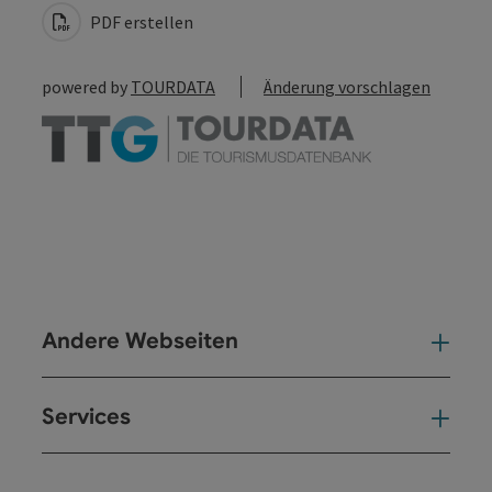
PDF erstellen
powered by
TOURDATA
Änderung vorschlagen
Andere Webseiten
And
Services
Ser