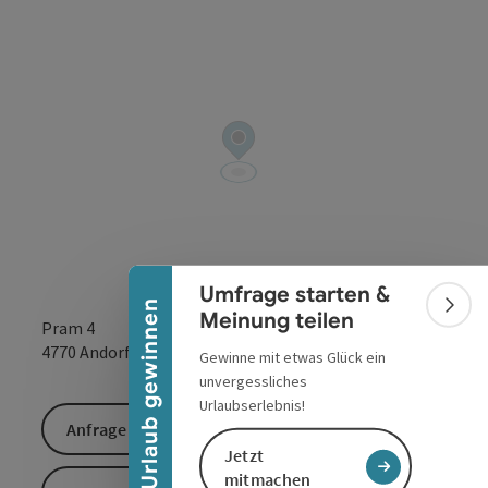
Banner einklappen
Umfrage starten &
Urlaub gewinnen
Bann
Meinung teilen
Pram 4
in Google Maps
in Apple 
4770
Andorf
Gewinne mit etwas Glück ein
unvergessliches
Urlaubserlebnis!
Anfrage senden
Jetzt
mitmachen