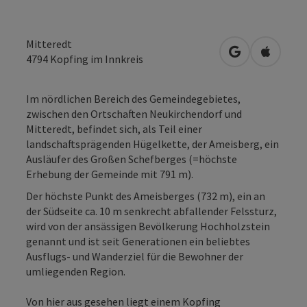
Mitteredt
in Google Map
in Apple
4794
Kopfing im Innkreis
Im nördlichen Bereich des Gemeindegebietes,
zwischen den Ortschaften Neukirchendorf und
Mitteredt, befindet sich, als Teil einer
landschaftsprägenden Hügelkette, der Ameisberg, ein
Ausläufer des Großen Schefberges (=höchste
Erhebung der Gemeinde mit 791 m).
Der höchste Punkt des Ameisberges (732 m), ein an
der Südseite ca. 10 m senkrecht abfallender Felssturz,
wird von der ansässigen Bevölkerung Hochholzstein
genannt und ist seit Generationen ein beliebtes
Ausflugs- und Wanderziel für die Bewohner der
umliegenden Region.
Von hier aus gesehen liegt einem Kopfing