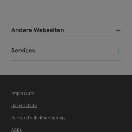
Andere Webseiten
And
Services
Ser
Impressum
Datenschutz
Barrierefreiheitserklärung
AGBs