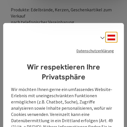
Produkte: Edelbrände, Kerzen, Geschenkartikel zum
Verkauf
nach telefonischer Vereinbarung
Betriebslage: Richtung Neukirchen, nach 3 km rechts
in Güterweg Sagedt einbiegen
Deuts
Sprach
Datenschutzerklärung
Wir respektieren Ihre
Privatsphäre
Kontakt
Wir möchten Ihnen gerne ein umfassendes Website-
Erlebnis mit uneingeschränkten Funktionen
Öffnungszeiten
ermöglichen (z.B. Chatbot, Suche), Zugriffe
analysieren sowie Inhalte personalisieren, wofür wir
Anreise/Lage
Cookies verwenden. Vereinzelt kann eine
Datenübermittlung in ein Drittland erfolgen (Art. 49
(1) lit. a DSGVO). Nähere Informationen finden Sie in