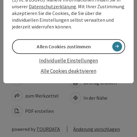
Preise
unserer
Datenschutzerklärung
. Mit Ihrer Zustimmung
akzeptieren Sie die Cookies, die Sie über die
individuellen Einstellungen selbst verwalten und
Eignung
jederzeit widerrufen können.
Barrierefreiheit
Allen Cookies zustimmen
Individuelle Einstellungen
Alle Cookies deaktivieren
Beitrag merken
Beitrag drucken
zum Merkzettel
In der Nähe
PDF erstellen
powered by
TOURDATA
Änderung vorschlagen