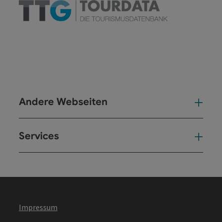
Andere Webseiten
And
Services
Ser
Impressum