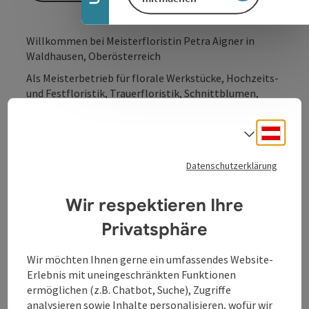
Willkommen bei Meisterfloristin Petra Aigner in
Waldhausen, Oberösterreich
Als Meisterbetrieb für florale Werkstücke, Hochzeits-
und Festfloristik, Trauerfloristik, Schnittblumen,
Samen und Dekoration, bieten wir höchste Qualität
und Kreativität.
Deuts
Sprach
Vom ersten Gespräch bis zur Musterproduktion und
Aufstellung vor Ort, bieten wir alle Services aus einer
Datenschutzerklärung
Hand.
Verschaffen sie sich einen Überblick über die
meisterhaften Ideen von PETRA AIGNER und Team
Wir respektieren Ihre
Privatsphäre
Wir möchten Ihnen gerne ein umfassendes Website-
Erlebnis mit uneingeschränkten Funktionen
Kontakt
ermöglichen (z.B. Chatbot, Suche), Zugriffe
analysieren sowie Inhalte personalisieren, wofür wir