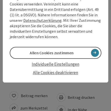
Öffnungszeiten
Cookies verwenden. Vereinzelt kann eine
Datenübermittlung in ein Drittland erfolgen (Art. 49
(1) lit. a DSGVO). Nähere Informationen finden Sie in
Anreise/Lage
unserer
Datenschutzerklärung
. Mit Ihrer Zustimmung
akzeptieren Sie die Cookies, die Sie über die
individuellen Einstellungen selbst verwalten und
Preise
jederzeit widerrufen können.
Eignung
Allen Cookies zustimmen
Individuelle Einstellungen
Barrierefreiheit
Alle Cookies deaktivieren
Beitrag merken
Beitrag drucken
zum Merkzettel
In der Nähe