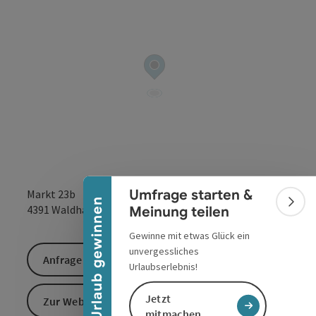
Banner einklappen
Umfrage starten &
Markt 23b
Urlaub gewinnen
Bann
in Google Maps
in Apple 
4391
Waldhausen im Strudengau
Meinung teilen
Gewinne mit etwas Glück ein
unvergessliches
Anfrage senden
Urlaubserlebnis!
Jetzt
Zur Website
mitmachen