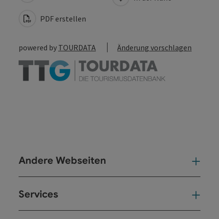
PDF erstellen
powered by
TOURDATA
Änderung vorschlagen
Andere Webseiten
And
Services
Ser