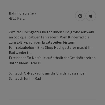
Bahnhofstraße 7
in Google Map
in Apple
4320
Perg
Zweirad Hochgatter bietet Ihnen eine große Auswahl
an top-qualitativen Fahrrädern. Vom Kinderrad bis
zum E-Bike, von den Ersatzteilen bis zum
Fahrradzubehör - Bike Shop Hochgatterer macht Ihr
Rad wieder fit.
Erreichbar für Notfälle außerhalb der Geschäftszeiten
unter: 0664/1324140
Schlauch O-Mat - rund um die Uhr den passenden
Schlauch für Ihr Rad.