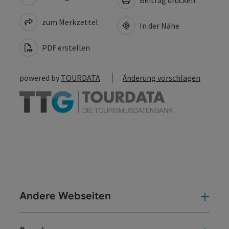
Beitrag drucken
zum Merkzettel
In der Nähe
PDF erstellen
powered by
TOURDATA
Änderung vorschlagen
Andere Webseiten
And