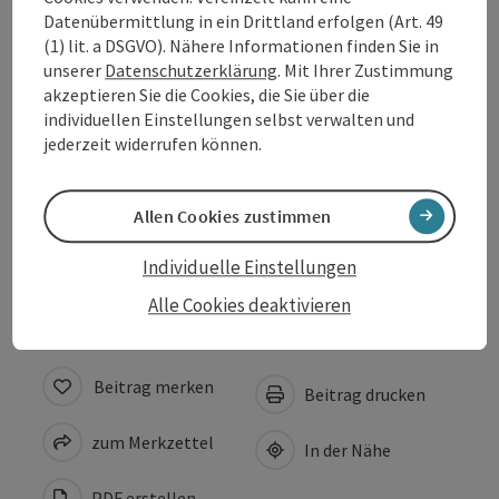
Datenübermittlung in ein Drittland erfolgen (Art. 49
Anreise/Lage
(1) lit. a DSGVO). Nähere Informationen finden Sie in
unserer
Datenschutzerklärung
. Mit Ihrer Zustimmung
akzeptieren Sie die Cookies, die Sie über die
Preise
individuellen Einstellungen selbst verwalten und
jederzeit widerrufen können.
Eignung
Allen Cookies zustimmen
Barrierefreiheit
Individuelle Einstellungen
Alle Cookies deaktivieren
Beitrag merken
Beitrag drucken
zum Merkzettel
In der Nähe
PDF erstellen