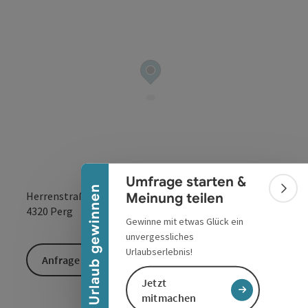
Banner einklappen
Umfrage starten &
Urlaub gewinnen
Bann
Herrenstraße 22
Meinung teilen
in Google Maps
in Apple 
4320
Perg
Gewinne mit etwas Glück ein
unvergessliches
Urlaubserlebnis!
Anfrage senden
Jetzt
mitmachen