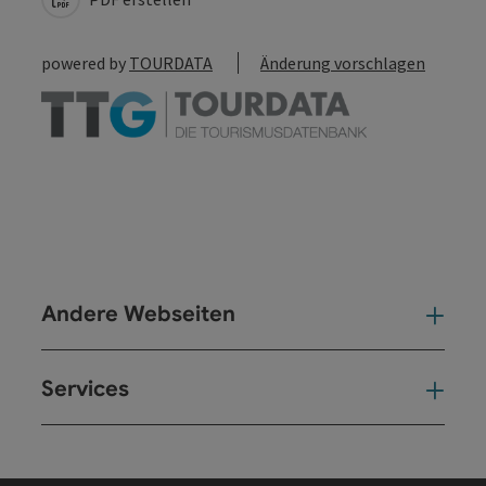
powered by
TOURDATA
Änderung vorschlagen
Andere Webseiten
And
Services
Ser