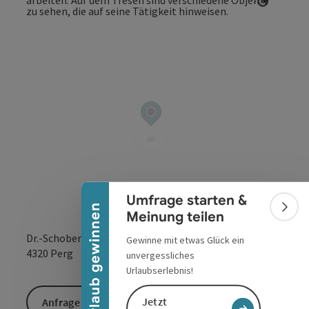
Copyrig
Banner einklappen
Umfrage starten &
Urlaub gewinnen
Bann
Meinung teilen
Dr.-Schober-Straße 9
Gewinne mit etwas Glück ein
in Google Maps
in Apple 
4320
Perg
unvergessliches
Urlaubserlebnis!
Jetzt
Anfrage senden