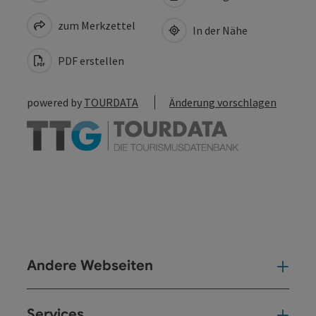
zum Merkzettel
In der Nähe
PDF erstellen
powered by
TOURDATA
Änderung vorschlagen
Andere Webseiten
And
Services
Ser