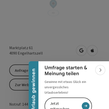
Banner einklappen
Marktplatz 61
in Google Maps
in Apple 
4090
Engelhartszell
Umfrage starten &
Anfrage senden
Urlaub gewinnen
Bann
Meinung teilen
Gewinne mit etwas Glück ein
Zur Website
unvergessliches
Urlaubserlebnis!
Jetzt
Notruf: 144
mitmachen