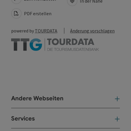
In der Nähe
PDF erstellen
powered by
TOURDATA
Änderung vorschlagen
Andere Webseiten
And
Services
Ser