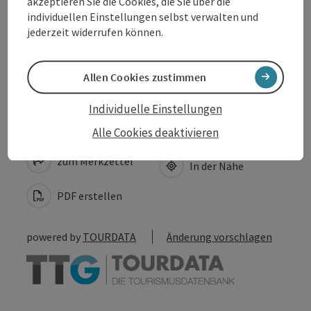
Eignung
akzeptieren Sie die Cookies, die Sie über die
individuellen Einstellungen selbst verwalten und
jederzeit widerrufen können.
Barrierefreiheit
Allen Cookies zustimmen
Individuelle Einstellungen
Beitrag merken
Beitrag drucken
Alle Cookies deaktivieren
zum Merkzettel
In der Nähe
PDF erstellen
powered by
TOURDATA
Änderung vorschlagen