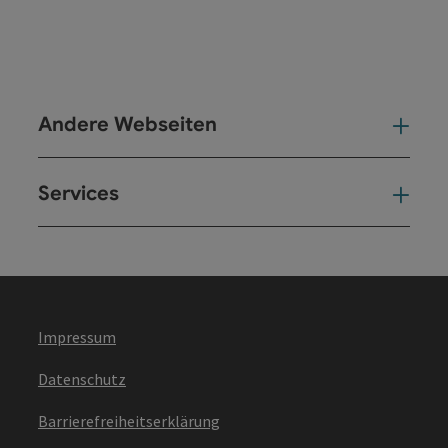
Andere Webseiten
And
Services
Ser
Impressum
Datenschutz
Barrierefreiheitserklärung