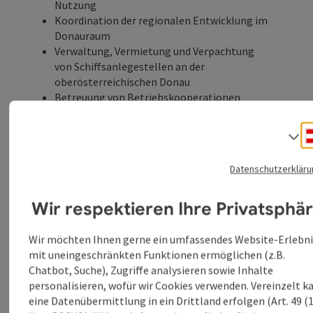
Nutzung
Koordination der regionalen Entwicklung im
Donauraum
Verwaltung, Vermietung und Verpachtung
von Schiffsanlegestellen an der
oberösterreichischen Donau
Betreuung von Betriebskooperationen
Entwicklung und Erhalt von touristischer
Infrastruktur
S
Verkaufsstelle von donauaffinen Produkten,
Angeboten und Artikeln
Datenschutzerklär
Wir respektieren Ihre Privatsphä
Wir möchten Ihnen gerne ein umfassendes Website-Erlebni
Kontakt
mit uneingeschränkten Funktionen ermöglichen (z.B.
Chatbot, Suche), Zugriffe analysieren sowie Inhalte
personalisieren, wofür wir Cookies verwenden. Vereinzelt k
Öffnungszeiten
eine Datenübermittlung in ein Drittland erfolgen (Art. 49 (1