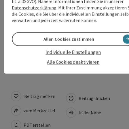
lit. a DSGVO). Nähere Informationen finden Sie in unserer
Anreise/Lage
Datenschutzerklärung
. Mit Ihrer Zustimmung akzeptieren 
die Cookies, die Sie über die individuellen Einstellungen selb
verwalten und jederzeit widerrufen können.
Preise
Allen Cookies zustimmen
Eignung
Individuelle Einstellungen
Barrierefreiheit
Alle Cookies deaktivieren
Beitrag merken
Beitrag drucken
zum Merkzettel
In der Nähe
PDF erstellen