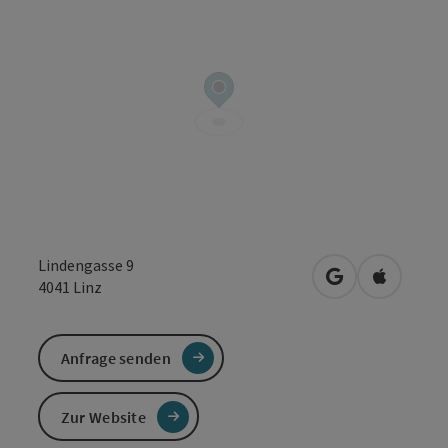
Lindengasse 9
in Google Maps
in Apple 
4041
Linz
Anfrage senden
Zur Website