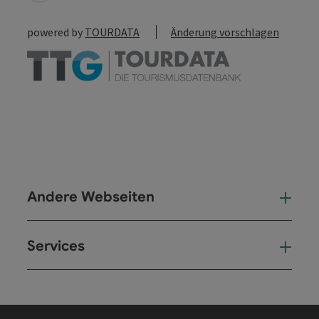
powered by
TOURDATA
Änderung vorschlagen
Andere Webseiten
And
Services
Ser