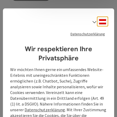
Lebensmittelmarkt
Deuts
Sprach
Datenschutzerklärung
Kontakt
Wir respektieren Ihre
Privatsphäre
Öffnungszeiten
Wir möchten Ihnen gerne ein umfassendes Website-
Erlebnis mit uneingeschränkten Funktionen
Anreise/Lage
ermöglichen (z.B. Chatbot, Suche), Zugriffe
analysieren sowie Inhalte personalisieren, wofür wir
Cookies verwenden. Vereinzelt kann eine
Preise
Datenübermittlung in ein Drittland erfolgen (Art. 49
(1) lit. a DSGVO). Nähere Informationen finden Sie in
unserer
Datenschutzerklärung
. Mit Ihrer Zustimmung
Eignung
akzeptieren Sie die Cookies, die Sie über die