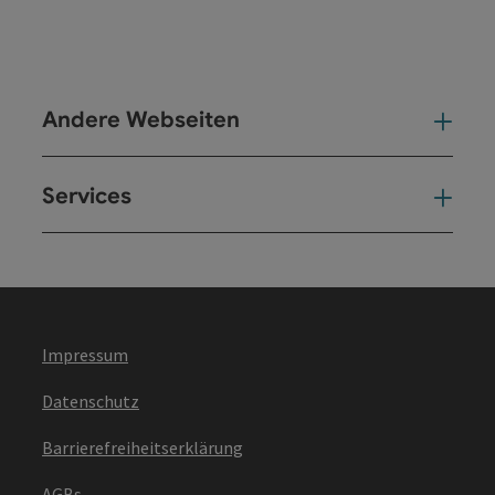
Andere Webseiten
And
Services
Ser
Impressum
Datenschutz
Barrierefreiheitserklärung
AGBs