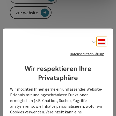
Zur Website
Nissan- und Skoda Wekstätte
Deuts
​Fachwerkstätte, Nissan, Skoda, Gebrauchtwagen
Sprach
Datenschutzerklärung
Wir respektieren Ihre
Kontakt
Privatsphäre
Öffnungszeiten
Wir möchten Ihnen gerne ein umfassendes Website-
Erlebnis mit uneingeschränkten Funktionen
ermöglichen (z.B. Chatbot, Suche), Zugriffe
Anreise/Lage
analysieren sowie Inhalte personalisieren, wofür wir
Cookies verwenden. Vereinzelt kann eine