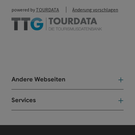
powered by
TOURDATA
Änderung vorschlagen
Andere Webseiten
And
Services
Ser