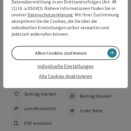
Datenübermittlung in ein Drittland erfolgen (Art. 49
Ausstattung
(1) lit. a DSGVO). Nähere Informationen finden Sie in
unserer
Datenschutzerklärung
. Mit Ihrer Zustimmung
akzeptieren Sie die Cookies, die Sie über die
Preise
individuellen Einstellungen selbst verwalten und
jederzeit widerrufen können.
Eignung
Allen Cookies zustimmen
Barrierefreiheit
Individuelle Einstellungen
Alle Cookies deaktivieren
Beitrag merken
Beitrag drucken
zum Merkzettel
In der Nähe
PDF erstellen