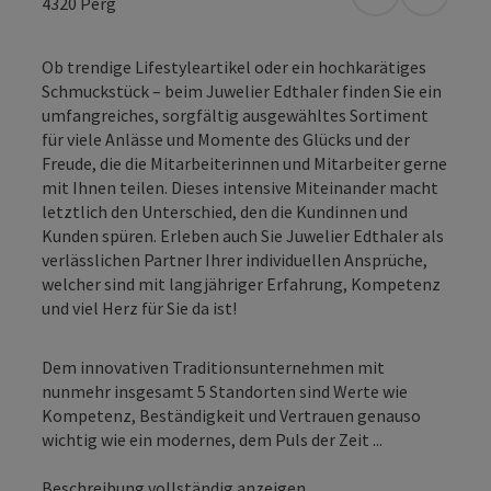
in Google Map
in Apple
4320
Perg
Ob trendige Lifestyleartikel oder ein hochkarätiges
Schmuckstück – beim Juwelier Edthaler finden Sie ein
umfangreiches, sorgfältig ausgewähltes Sortiment
für viele Anlässe und Momente des Glücks und der
Freude, die die Mitarbeiterinnen und Mitarbeiter gerne
mit Ihnen teilen. Dieses intensive Miteinander macht
letztlich den Unterschied, den die Kundinnen und
Kunden spüren. Erleben auch Sie Juwelier Edthaler als
verlässlichen Partner Ihrer individuellen Ansprüche,
welcher sind mit langjähriger Erfahrung, Kompetenz
und viel Herz für Sie da ist!
Dem innovativen Traditionsunternehmen mit
nunmehr insgesamt 5 Standorten sind Werte wie
Kompetenz, Beständigkeit und Vertrauen genauso
wichtig wie ein modernes, dem Puls der Zeit ...
Beschreibung vollständig anzeigen