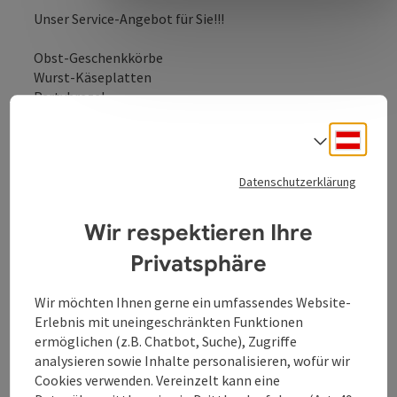
Unser Service-Angebot für Sie!!!
Obst-Geschenkkörbe
Wurst-Käseplatten
Partybrezel
Geschenkartikel
Zigarettenautomat
Deuts
Sprach
Tabakverkauf
Lottorieannahmestelle
Datenschutzerklärung
Zeitungen
Wir respektieren Ihre
Privatsphäre
Kontakt
Wir möchten Ihnen gerne ein umfassendes Website-
Erlebnis mit uneingeschränkten Funktionen
ermöglichen (z.B. Chatbot, Suche), Zugriffe
Öffnungszeiten
analysieren sowie Inhalte personalisieren, wofür wir
Cookies verwenden. Vereinzelt kann eine