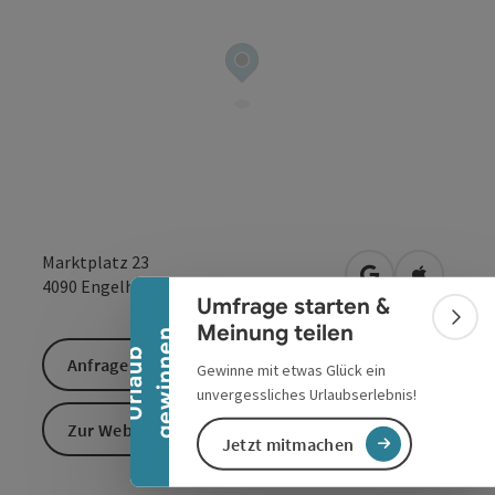
Banner einklappen
Marktplatz 23
in Google Maps
in Apple 
4090
Engelhartszell
Umfrage starten &
Bann
Meinung teilen
n
U
r
l
a
u
b
g
e
w
i
n
n
e
Anfrage senden
Gewinne mit etwas Glück ein
unvergessliches Urlaubserlebnis!
Zur Website
Jetzt mitmachen