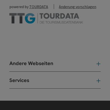
powered by
TOURDATA
Änderung vorschlagen
Andere Webseiten
And
Services
Ser