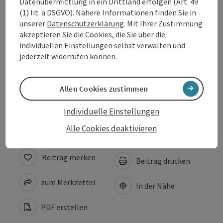
Datenübermittlung in ein Drittland erfolgen (Art. 49
Anreise/Lage
(1) lit. a DSGVO). Nähere Informationen finden Sie in
unserer
Datenschutzerklärung
. Mit Ihrer Zustimmung
akzeptieren Sie die Cookies, die Sie über die
Preise
individuellen Einstellungen selbst verwalten und
jederzeit widerrufen können.
Eignung
Allen Cookies zustimmen
Barrierefreiheit
Individuelle Einstellungen
Alle Cookies deaktivieren
Beitrag merken
Beitrag drucken
zum Merkzettel
In der Nähe
PDF erstellen