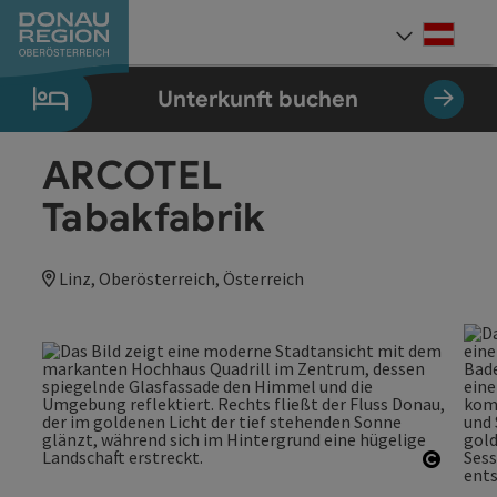
Accesskey
Accesskey
Accesskey
Accesskey
Accesskey
Accesskey
Zum Inhalt
Zur Navigation
Zum Seitenanfang
Zur Kontaktseite
Zum Impressum
Zur Startseite
[0]
[7]
[1]
[5]
[3]
[2]
Deut
Sprach
Unterkunft buchen
ARCOTEL
Tabakfabrik
Linz, Oberösterreich, Österreich
Copyri