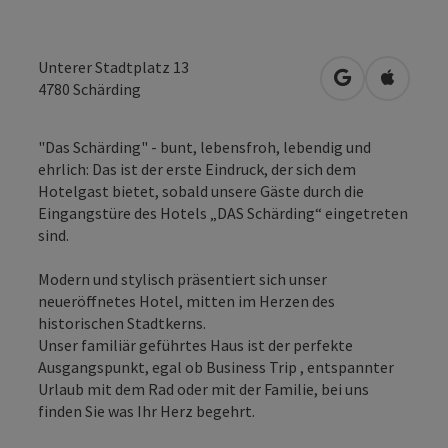
Unterer Stadtplatz 13
in Google Map
in Apple
4780
Schärding
"Das Schärding" - bunt, lebensfroh, lebendig und
ehrlich: Das ist der erste Eindruck, der sich dem
Hotelgast bietet, sobald unsere Gäste durch die
Eingangstüre des Hotels „DAS Schärding“ eingetreten
sind.
Modern und stylisch präsentiert sich unser
neueröffnetes Hotel, mitten im Herzen des
historischen Stadtkerns.
Unser familiär geführtes Haus ist der perfekte
Ausgangspunkt, egal ob Business Trip , entspannter
Urlaub mit dem Rad oder mit der Familie, bei uns
finden Sie was Ihr Herz begehrt.