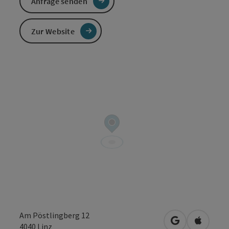
Anfrage senden
Zur Website
Am Pöstlingberg 12
in Google Map
in Apple
4040
Linz