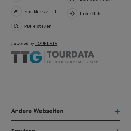
zum Merkzettel
In der Nähe
PDF erstellen
powered by
TOURDATA
Andere Webseiten
And