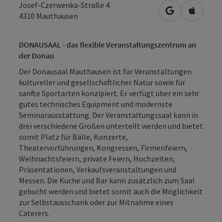
Josef-Czerwenka-Straße 4
in Google Map
in Apple
4310
Mauthausen
DONAUSAAL - das flexible Veranstaltungszentrum an
der Donau
Der Donausaal Mauthausen ist für Veranstaltungen
kultureller und gesellschaftlicher Natur sowie für
sanfte Sportarten konzipiert. Er verfügt über ein sehr
gutes technisches Equipment und modernste
Seminarausstattung. Der Veranstaltungssaal kann in
drei verschiedene Größen unterteilt werden und bietet
somit Platz für Bälle, Konzerte,
Theatervorführungen, Kongressen, Firmenfeiern,
Weihnachtsfeiern, private Feiern, Hochzeiten,
Präsentationen, Verkaufsveranstaltungen und
Messen. Die Küche und Bar kann zusätzlich zum Saal
gebucht werden und bietet somit auch die Möglichkeit
zur Selbstausschank oder zur Mitnahme eines
Caterers.