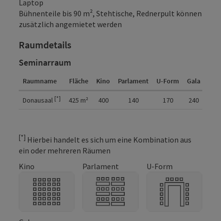
Laptop
Bühnenteile bis 90 m², Stehtische, Rednerpult können
zusätzlich angemietet werden
Raumdetails
Seminarraum
Raumname
Fläche
Kino
Parlament
U-Form
Gala
Räu
Raumdetails
[*]
Donausaal
425
m²
400
140
170
240
1
[*]
Hierbei handelt es sich um eine Kombination aus
ein oder mehreren Räumen
Kino
Parlament
U-Form