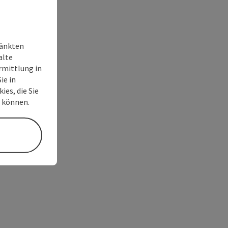
ränkten
alte
rmittlung in
ie in
ies, die Sie
n können.