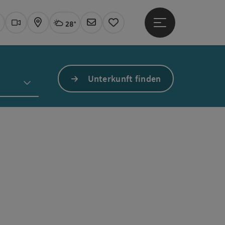
28°
Hauptmenü öffne
Aktuelles Wetter
Linz, wolkig
uchen
Webcams
Karte
Newsletter
Merkzettel
Unterkunft finden