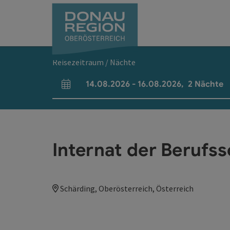
Accesskey
Accesskey
Accesskey
Accesskey
Accesskey
Accesskey
Zum Inhalt
Zur Navigation
Zum Seitenanfang
Zur Kontaktseite
Zum Impressum
Zur Startseite
[0]
[7]
[1]
[5]
[3]
[2]
Reisezeitraum / Nächte
14.08.2026
-
16.08.2026
,
2
Nächte
An- und Abreisefelder
Internat der Berufs
Schärding, Oberösterreich, Österreich