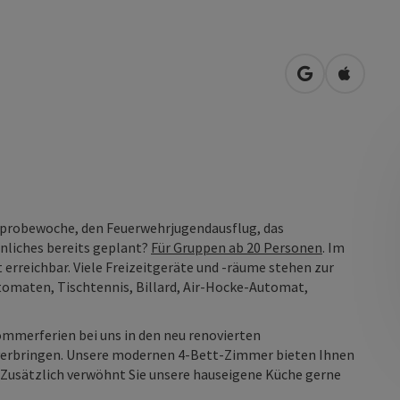
in Google Map
in Apple
ikprobewoche, den Feuerwehrjugendausflug, das
liches bereits geplant?
Für Gruppen ab 20 Personen
. Im
t erreichbar. Viele Freizeitgeräte und -räume stehen zur
omaten, Tischtennis, Billard, Air-Hocke-Automat,
Sommerferien bei uns in den neu renovierten
verbringen. Unsere modernen 4-Bett-Zimmer bieten Ihnen
. Zusätzlich verwöhnt Sie unsere hauseigene Küche gerne