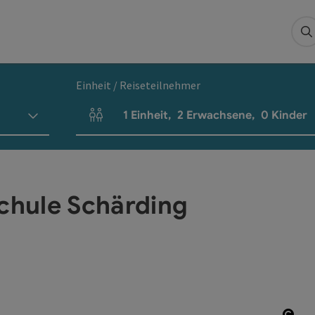
S
Einheit / Reiseteilnehmer
1
Einheit
,
2
Erwachsene
,
0
Kinder
Einheitenanzahl und Personenfelder
schule Schärding