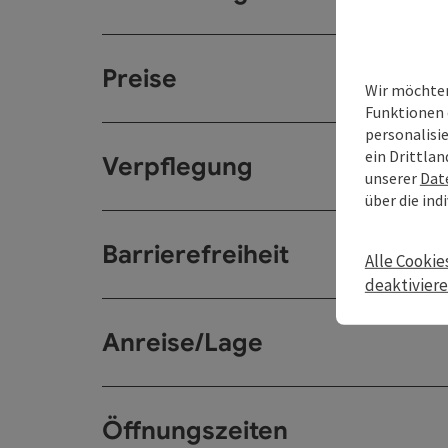
Preise
Wir möchten
Funktionen 
personalisi
ein Drittlan
Verpflegung
unserer
Dat
über die ind
Barrierefreiheit
Alle Cookie
deaktivier
Anreise/Lage
Öffnungszeiten