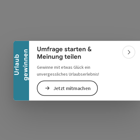
Banner einklappen
s öffnen
 Maps öffnen
Umfrage starten &
n
Bann
Meinung teilen
U
r
l
a
u
b
g
e
w
i
n
n
e
Gewinne mit etwas Glück ein
unvergessliches Urlaubserlebnis!
Jetzt mitmachen