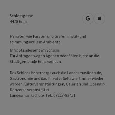
Schlossgasse
in Google Map
in Apple
4470
Enns
Heiraten wie Fürsten und Grafen in stil- und
stimmungsvollem Ambiente.
Info: Standesamt im Schloss
Für Anfragen wegen Agapen oder Sälen bitte an die
Stadtgemeinde Enns wenden.
Das Schloss beherbergt auch die Landesmusikschule,
Gastronomie und das Theater Sellawie. Immer wieder
werden Kulturveranstaltungen, Galerien und Openair-
Konzerte veranstaltet.
Landesmusikschule: Tel.: 07223-83451