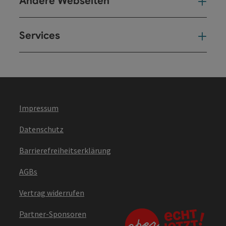
Andere Webseiten
And
Services
Ser
Impressum
Datenschutz
Barrierefreiheitserklärung
AGBs
Vertrag widerrufen
Partner-Sponsoren