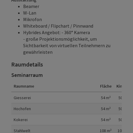
Beamer
W-Lan
Mikrofon
Whiteboard / Flipchart / Pinnwand
Hybrides Angebot: - 360° Kamera
- große Projektionsmöglichkeit, um
Sichtbarkeit von virtuellen Teilnehmern zu
gewährleisten
Raumdetails
Seminarraum
Raumname
Fläche
Kino
P
Raumdetails
Giesserei
54
m²
50
Hochofen
54
m²
50
Kokerei
54
m²
50
Stahlwelt
108
m²
100