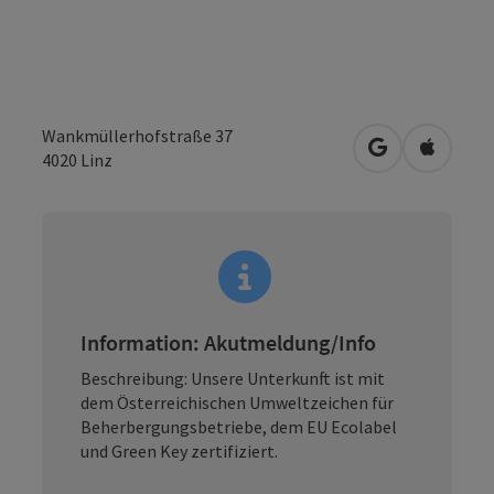
Wankmüllerhofstraße 37
in Google Map
in Apple
4020
Linz
Information: Akutmeldung/Info
Beschreibung: Unsere Unterkunft ist mit
dem Österreichischen Umweltzeichen für
Beherbergungsbetriebe, dem EU Ecolabel
und Green Key zertifiziert.