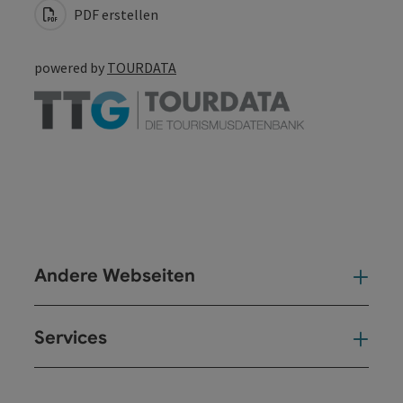
PDF erstellen
powered by
TOURDATA
Andere Webseiten
And
Services
Ser