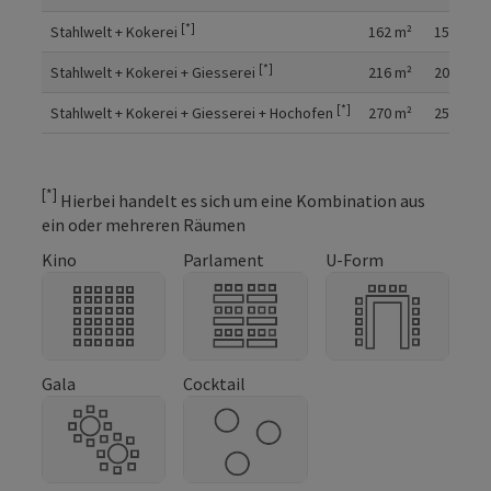
[*]
Stahlwelt + Kokerei
162
m²
150
[*]
Stahlwelt + Kokerei + Giesserei
216
m²
200
[*]
Stahlwelt + Kokerei + Giesserei + Hochofen
270
m²
250
[*]
Hierbei handelt es sich um eine Kombination aus
ein oder mehreren Räumen
Kino
Parlament
U-Form
Gala
Cocktail