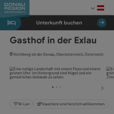
Accesskey
Accesskey
Accesskey
Accesskey
Accesskey
Accesskey
Zum Inhalt
Zur Navigation
Zum Seitenanfang
Zur Kontaktseite
Zum Impressum
Zur Startseite
[0]
[7]
[1]
[5]
[3]
[2]
Deut
Sprach
Unterkunft buchen
Gasthof in der Exlau
Kirchberg ob der Donau, Oberösterreich, Österreich
nächst
W-Lan
Haustiere sind herzlich willkommen