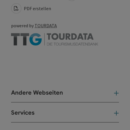
PDF erstellen
powered by
TOURDATA
Andere Webseiten
And
Services
Ser