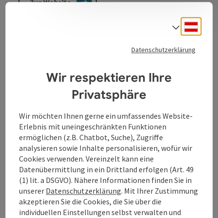
Zur Website
Deuts
Sprach
Coffee first. Stories later. Im LIVI direkt an der Linzer
Datenschutzerklärung
Promenade trifft moderne Coffee Culture auf
italienische Leichtigkeit.
Wir respektieren Ihre
Privatsphäre
Wir möchten Ihnen gerne ein umfassendes Website-
Kontakt
Erlebnis mit uneingeschränkten Funktionen
ermöglichen (z.B. Chatbot, Suche), Zugriffe
analysieren sowie Inhalte personalisieren, wofür wir
Öffnungszeiten
Cookies verwenden. Vereinzelt kann eine
Datenübermittlung in ein Drittland erfolgen (Art. 49
(1) lit. a DSGVO). Nähere Informationen finden Sie in
Anreise/Lage
unserer
Datenschutzerklärung
. Mit Ihrer Zustimmung
akzeptieren Sie die Cookies, die Sie über die
individuellen Einstellungen selbst verwalten und
Barrierefreiheit