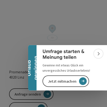
Banner einklappen
Umfrage starten &
Bann
Meinung teilen
n
U
r
l
a
u
b
g
e
w
i
n
n
e
Gewinne mit etwas Glück ein
unvergessliches Urlaubserlebnis!
Promenade 9
in Google Maps
in Apple 
4020
Linz
Jetzt mitmachen
Anfrage senden