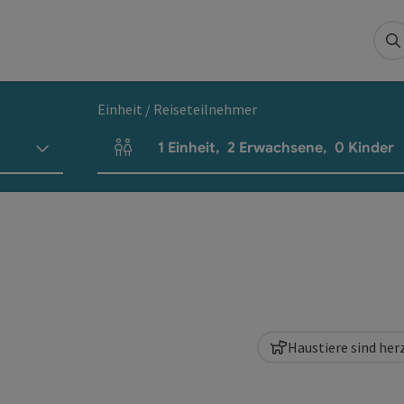
S
Einheit / Reiseteilnehmer
1
Einheit
,
2
Erwachsene
,
0
Kinder
Einheitenanzahl und Personenfelder
Haustiere sind he