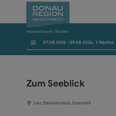
Accesskey
Accesskey
Accesskey
Accesskey
Accesskey
Accesskey
Zum Inhalt
Zur Navigation
Zum Seitenanfang
Zur Kontaktseite
Zum Impressum
Zur Startseite
[0]
[7]
[1]
[5]
[3]
[2]
Reisezeitraum / Nächte
07.08.2026
-
09.08.2026
,
2
Nächte
An- und Abreisefelder
Zum Seeblick
Linz, Oberösterreich, Österreich