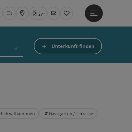
27°
Hauptmenü öffne
Aktuelles Wetter
Linz, sonnig
uchen
Webcams
Karte
Newsletter
Merkzettel
Unterkunft finden
rzlich willkommen
Gastgarten / Terrasse