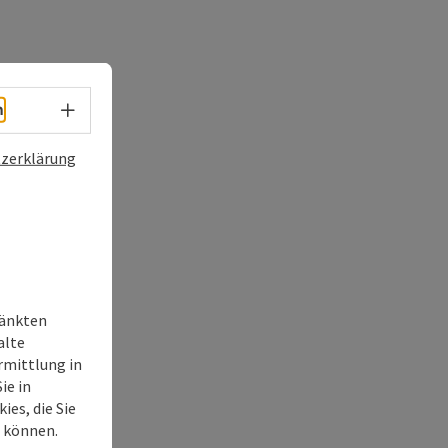
Sprachwahl - Menü öffnen
h
zerklärung
ränkten
alte
rmittlung in
ie in
ies, die Sie
n können.