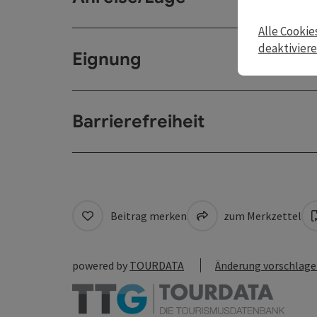
Alle Cookie
deaktivier
Eignung
Barrierefreiheit
Beitrag merken
zum Merkzettel
powered by
TOURDATA
Änderung vorschlag