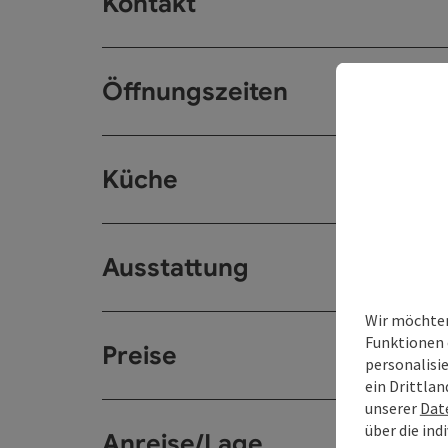
Kontakt
Öffnungszeiten
Küche
Ausstattung
Wir möchten
Funktionen 
Preise
personalisi
ein Drittlan
unserer
Dat
über die ind
Anreise/Lage