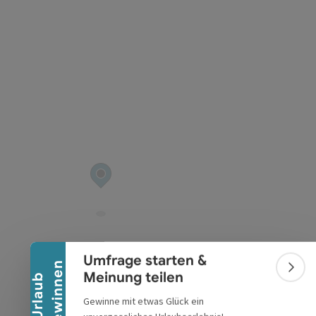
t öffnen
Banner einklappen
Umfrage starten &
n
Bann
Meinung teilen
U
r
l
a
u
b
g
e
w
i
n
n
e
Gewinne mit etwas Glück ein