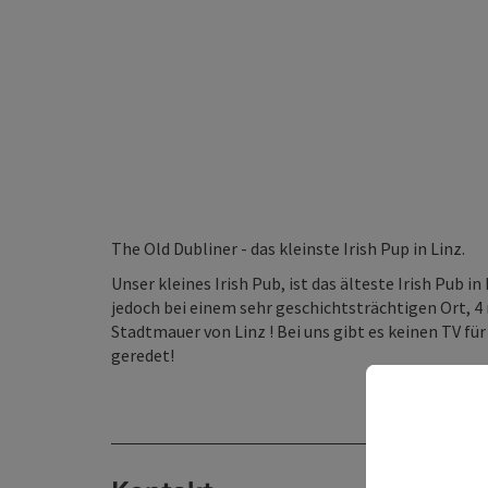
The Old Dubliner - das kleinste Irish Pup in Linz.
Unser kleines Irish Pub, ist das älteste Irish Pub in 
jedoch bei einem sehr geschichtsträchtigen Ort, 4
Stadtmauer von Linz ! Bei uns gibt es keinen TV für
geredet!