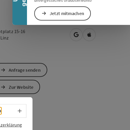
unvergessliches Urlaubserlebnis!
Jetzt mitmachen
tplatz 15-16
in Google Maps öffnen
in Apple Maps öffn
0
Linz
Anfrage senden
Zur Website
Sprachwahl - Menü öffnen
h
zerklärung