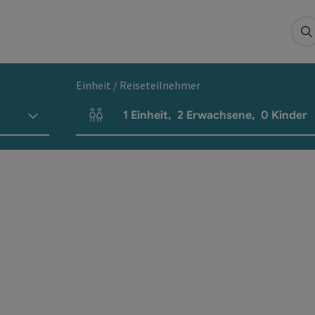
S
Einheit / Reiseteilnehmer
1
Einheit
,
2
Erwachsene
,
0
Kinder
Einheitenanzahl und Personenfelder