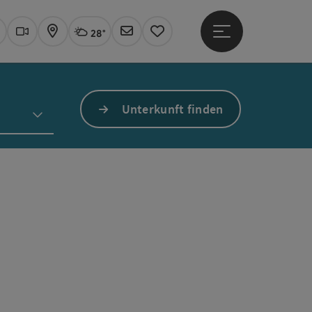
28°
Hauptmenü öffne
Aktuelles Wetter
Linz, wolkig
uchen
Webcams
Karte
Newsletter
Merkzettel
Unterkunft finden