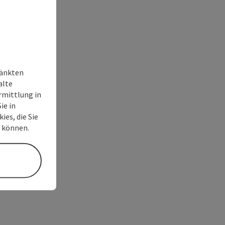
ränkten
alte
rmittlung in
ie in
ies, die Sie
n können.