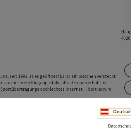
Haup
402
Linz, seit 1992 ist es geöffnet! Es ist ein bisschen versteckt
 m von unserem Eingang ist die älteste noch erhaltene
 Sportübertragungen schlechtes Internet .... bei uns wird
Deutsc
Datenschut