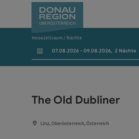
Accesskey
Accesskey
Accesskey
Accesskey
Accesskey
Accesskey
Zum Inhalt
Zur Navigation
Zum Seitenanfang
Zur Kontaktseite
Zum Impressum
Zur Startseite
[0]
[7]
[1]
[5]
[3]
[2]
Reisezeitraum / Nächte
07.08.2026
-
09.08.2026
,
2
Nächte
An- und Abreisefelder
The Old Dubliner
Linz, Oberösterreich, Österreich