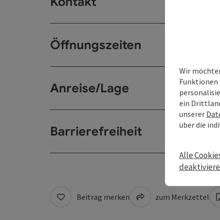
Kontakt
Öffnungszeiten
Wir möchten
Funktionen 
Anreise/Lage
personalisi
ein Drittlan
unserer
Dat
über die ind
Barrierefreiheit
Alle Cookie
deaktivier
Beitrag merken
zum Merkzettel