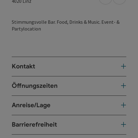
in Google Map
in Apple
4020
Linz
Stimmungsvolle Bar. Food, Drinks & Music. Event- &
Partylocation
Kontakt
Öffnungszeiten
Anreise/Lage
Barrierefreiheit