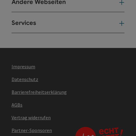
Andere Webseiten
And
Services
Ser
Impressum
Datenschutz
Barrierefreiheitserklärung
AGBs
Vertrag widerrufen
Partner-Sponsoren