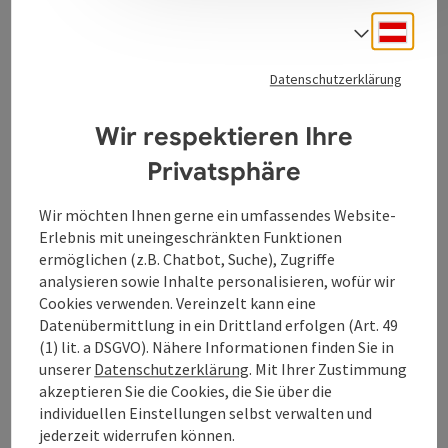
Wir bewahren unser Handwerk, handeln auf
Augenhöhe und schützen mit unserer Ur-Getreide
Deuts
Sprach
Initiative die Natur. Für Brot, wie es sein soll. Für dich.
Datenschutzerklärung
Wir respektieren Ihre
Privatsphäre
Kontakt
Wir möchten Ihnen gerne ein umfassendes Website-
Erlebnis mit uneingeschränkten Funktionen
ermöglichen (z.B. Chatbot, Suche), Zugriffe
Öffnungszeiten
analysieren sowie Inhalte personalisieren, wofür wir
Cookies verwenden. Vereinzelt kann eine
Datenübermittlung in ein Drittland erfolgen (Art. 49
Anreise/Lage
(1) lit. a DSGVO). Nähere Informationen finden Sie in
unserer
Datenschutzerklärung
. Mit Ihrer Zustimmung
akzeptieren Sie die Cookies, die Sie über die
Barrierefreiheit
individuellen Einstellungen selbst verwalten und
jederzeit widerrufen können.