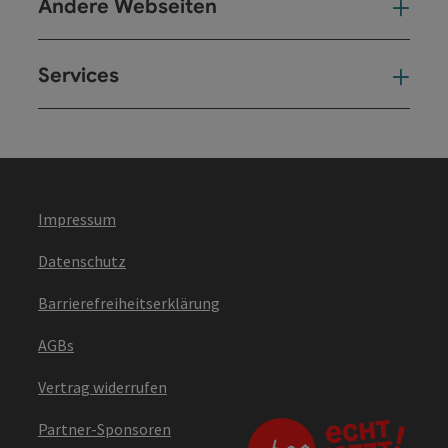
Andere Webseiten
And
Services
Ser
Impressum
Datenschutz
Barrierefreiheitserklärung
AGBs
Vertrag widerrufen
Partner-Sponsoren