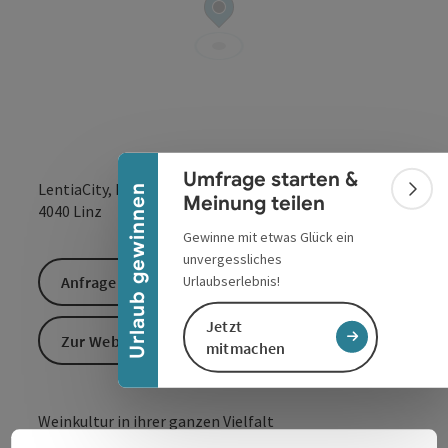
Banner einklappen
Umfrage starten &
LentiaCity, Blütenstraße 15
Urlaub gewinnen
Bann
Meinung teilen
in Google Maps
in Apple 
4040
Linz
Gewinne mit etwas Glück ein
unvergessliches
Urlaubserlebnis!
Anfrage senden
Jetzt
Zur Website
mitmachen
Weinkultur in ihrer ganzen Vielfalt