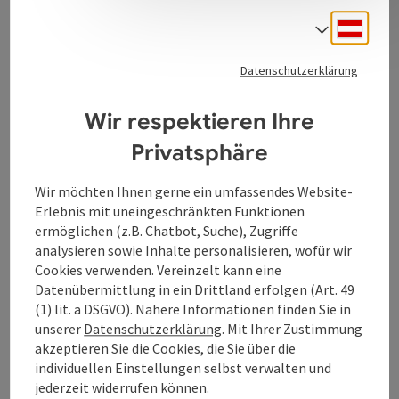
Das Haus der Weinkultur versteht sich als moderne
Vinothek-Bar. In gemütlicher Atmosphäre mit
Deuts
Sprach
Freunden bei einem guten Achterl zu sitzen, das ist
Lebensqualität. Das Castello-Sortiment bietet dabei
Datenschutzerklärung
beste Tropfen zu jeder Gelegenheit.
Wir respektieren Ihre
Privatsphäre
Kontakt
Wir möchten Ihnen gerne ein umfassendes Website-
Erlebnis mit uneingeschränkten Funktionen
ermöglichen (z.B. Chatbot, Suche), Zugriffe
Öffnungszeiten
analysieren sowie Inhalte personalisieren, wofür wir
Cookies verwenden. Vereinzelt kann eine
Datenübermittlung in ein Drittland erfolgen (Art. 49
Anreise/Lage
(1) lit. a DSGVO). Nähere Informationen finden Sie in
unserer
Datenschutzerklärung
. Mit Ihrer Zustimmung
akzeptieren Sie die Cookies, die Sie über die
Barrierefreiheit
individuellen Einstellungen selbst verwalten und
jederzeit widerrufen können.