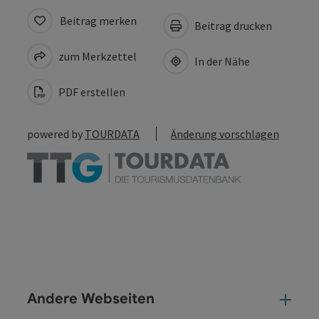
Beitrag merken
Beitrag drucken
zum Merkzettel
In der Nähe
PDF erstellen
powered by
TOURDATA
Änderung vorschlagen
Andere Webseiten
And