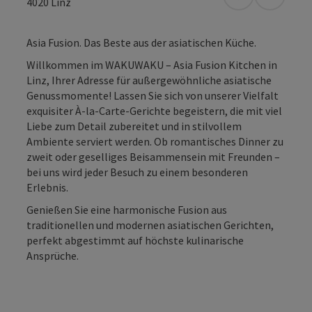
in Google Map
in Apple
4020
Linz
Asia Fusion. Das Beste aus der asiatischen Küche.
Willkommen im WAKUWAKU – Asia Fusion Kitchen in
Linz, Ihrer Adresse für außergewöhnliche asiatische
Genussmomente! Lassen Sie sich von unserer Vielfalt
exquisiter À-la-Carte-Gerichte begeistern, die mit viel
Liebe zum Detail zubereitet und in stilvollem
Ambiente serviert werden. Ob romantisches Dinner zu
zweit oder geselliges Beisammensein mit Freunden –
bei uns wird jeder Besuch zu einem besonderen
Erlebnis.
Genießen Sie eine harmonische Fusion aus
traditionellen und modernen asiatischen Gerichten,
perfekt abgestimmt auf höchste kulinarische
Ansprüche.