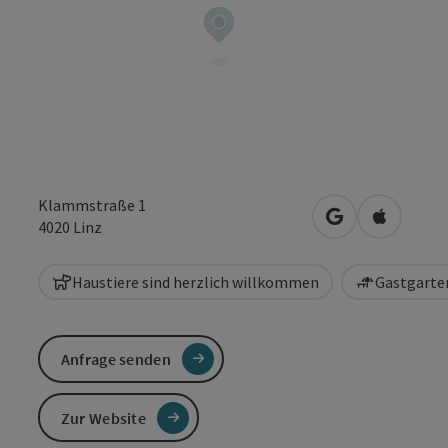
Klammstraße 1
in Google Maps
in Apple 
4020
Linz
Haustiere sind herzlich willkommen
Gastgarten
Anfrage senden
Zur Website