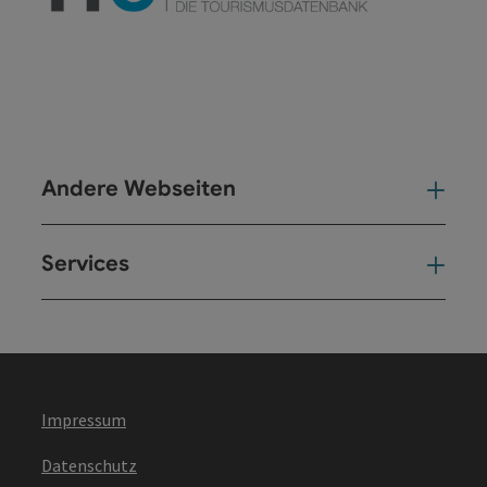
Andere Webseiten
And
Services
Ser
Impressum
Datenschutz