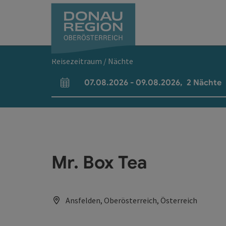
Accesskey
Accesskey
Accesskey
Accesskey
Accesskey
Accesskey
Zum Inhalt
Zur Navigation
Zum Seitenanfang
Zur Kontaktseite
Zum Impressum
Zur Startseite
[0]
[7]
[1]
[5]
[3]
[2]
Reisezeitraum / Nächte
07.08.2026
-
09.08.2026
,
2
Nächte
An- und Abreisefelder
Mr. Box Tea
Ansfelden, Oberösterreich, Österreich