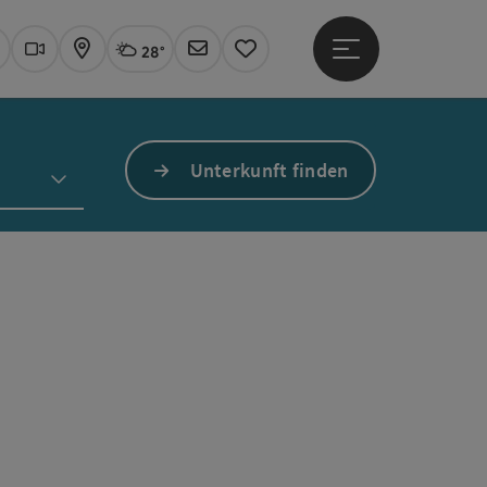
28°
Hauptmenü öffne
Aktuelles Wetter
Linz, wolkig
uchen
Webcams
Karte
Newsletter
Merkzettel
Unterkunft finden