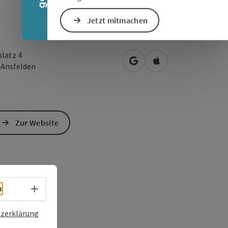
Jetzt mitmachen
platz 4
in Google Maps öffnen
in Apple Maps öffn
3
Ansfelden
Zur Website
Sprachwahl - Menü öffnen
h
zerklärung