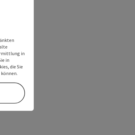
ränkten
alte
rmittlung in
ie in
ies, die Sie
n können.