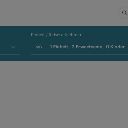
S
Einheit / Reiseteilnehmer
1
Einheit
,
2
Erwachsene
,
0
Kinder
Einheitenanzahl und Personenfelder