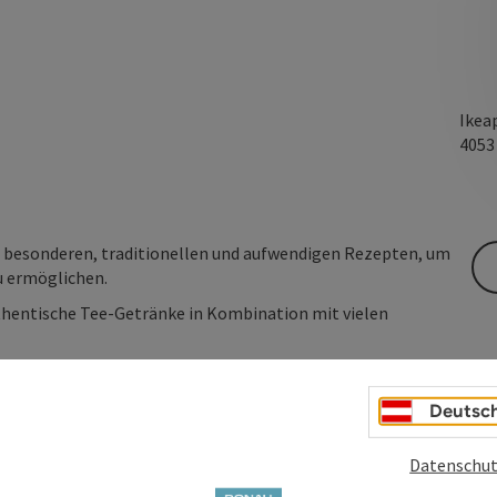
Ikea
405
n besonderen, traditionellen und aufwendigen Rezepten, um
u ermöglichen.
thentische Tee-Getränke in Kombination mit vielen
Deutsc
Datenschut