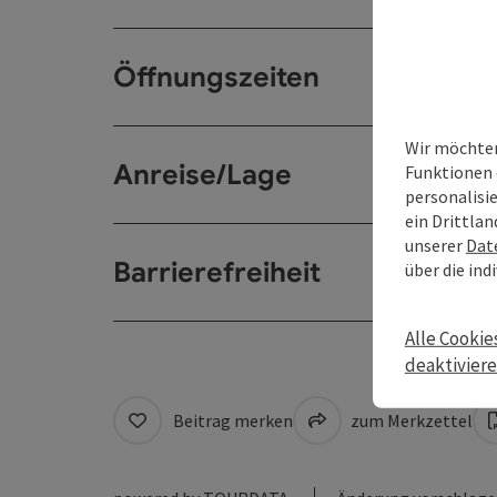
Öffnungszeiten
Wir möchten
Anreise/Lage
Funktionen 
personalisi
ein Drittlan
unserer
Dat
Barrierefreiheit
über die ind
Alle Cookie
deaktivier
Beitrag merken
zum Merkzettel