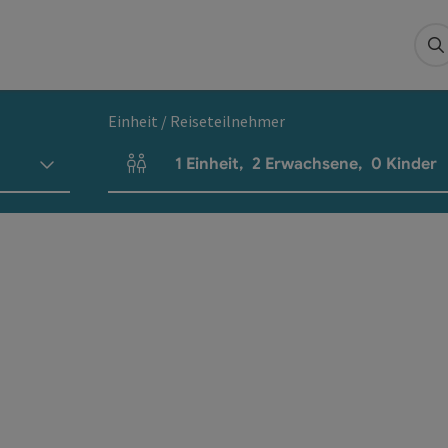
S
Einheit / Reiseteilnehmer
1
Einheit
,
2
Erwachsene
,
0
Kinder
Einheitenanzahl und Personenfelder