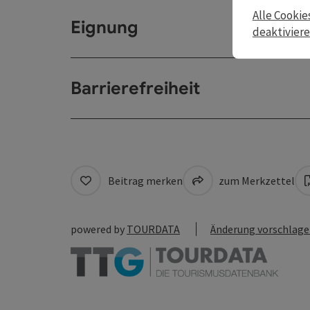
Alle Cookie
Eignung
deaktivier
Barrierefreiheit
Beitrag merken
zum Merkzettel
powered by
TOURDATA
Änderung vorschlag