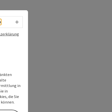
Sprachwahl - Menü öffnen
h
zerklärung
ränkten
alte
rmittlung in
ie in
ies, die Sie
n können.