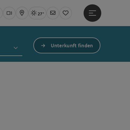
27°
Hauptmenü öffne
Aktuelles Wetter
Linz, sonnig
uchen
Webcams
Karte
Newsletter
Merkzettel
Unterkunft finden