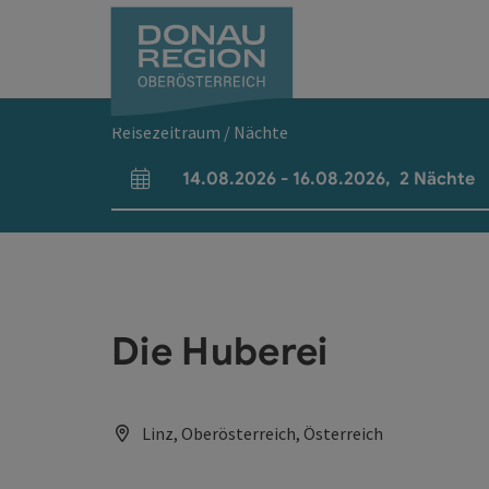
Accesskey
Accesskey
Accesskey
Accesskey
Accesskey
Accesskey
Zum Inhalt
Zur Navigation
Zum Seitenanfang
Zur Kontaktseite
Zum Impressum
Zur Startseite
[0]
[7]
[1]
[5]
[3]
[2]
Reisezeitraum / Nächte
14.08.2026
-
16.08.2026
,
2
Nächte
An- und Abreisefelder
Die Huberei
Linz, Oberösterreich, Österreich