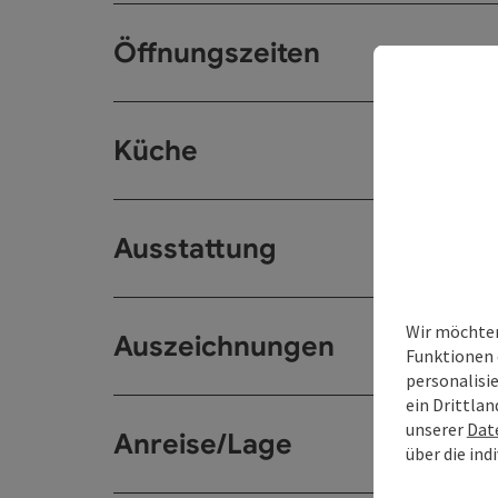
Öffnungszeiten
Küche
Ausstattung
Wir möchten
Auszeichnungen
Funktionen 
personalisi
ein Drittlan
unserer
Dat
Anreise/Lage
über die ind