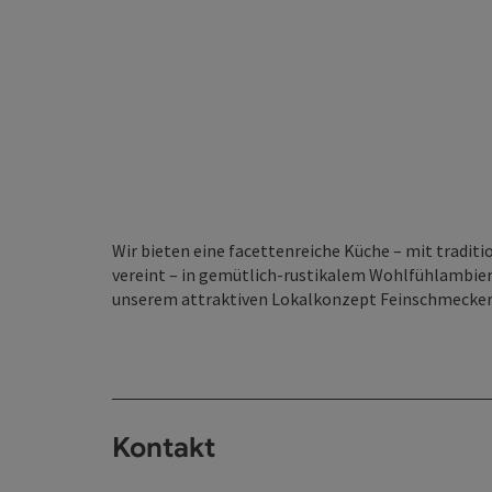
Wir bieten eine facettenreiche Küche – mit trad
vereint – in gemütlich-rustikalem Wohlfühlambie
unserem attraktiven Lokalkonzept Feinschmecker*
Kontakt