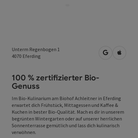
Unterm Regenbogen 1
in Google Map
in Apple
4070
Eferding
100 % zertifizierter Bio-
Genuss
Im Bio-Kulinarium am Biohof Achleitner in Eferding
erwartet dich Frühstück, Mittagessen und Kaffee &
Kuchen in bester Bio-Qualität. Mach es dir in unserem
begrünten Wintergarten oder auf unserer herrlichen
Sonnenterrasse gemütlich und lass dich kulinarisch
verwöhnen.