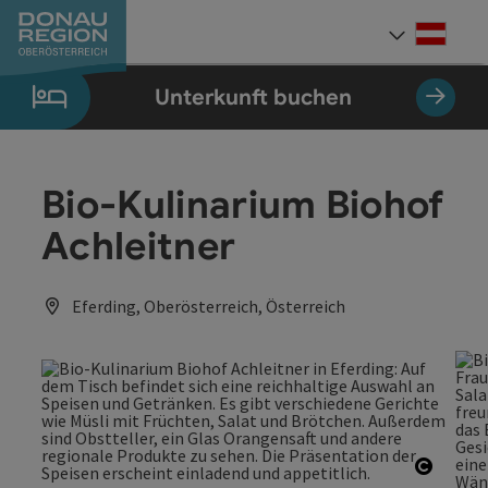
Accesskey
Accesskey
Accesskey
Accesskey
Accesskey
Accesskey
Zum Inhalt
Zur Navigation
Zum Seitenanfang
Zur Kontaktseite
Zum Impressum
Zur Startseite
[0]
[7]
[1]
[5]
[3]
[2]
Deut
Sprach
Unterkunft buchen
Bio-Kulinarium Biohof
Achleitner
Eferding, Oberösterreich, Österreich