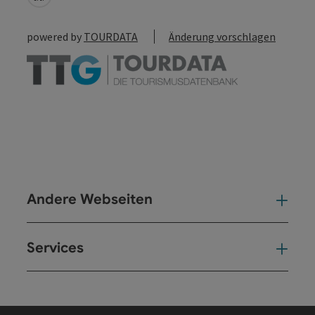
powered by
TOURDATA
Änderung vorschlagen
Andere Webseiten
And
Services
Ser