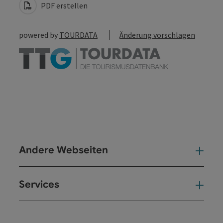
PDF erstellen
powered by
TOURDATA
Änderung vorschlagen
Andere Webseiten
And
Services
Ser