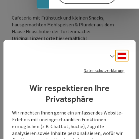
Cafeteria mit Frühstück und kleinen Snacks,
hausgemachten Mehlspeisen & Plunder aus dem
Hause Heuschober der Tortenmacher.
Original Linzer Torte hier erhältlich!
Für unser Frühstücksangebot verwenden wir - soweit
möglich- Produkte aus der Region und direkt vom
Deuts
Sprach
Südbahnhofmarkt!
Datenschutzerklärung
Wir respektieren Ihre
Kontakt
Privatsphäre
Wir möchten Ihnen gerne ein umfassendes Website-
Öffnungszeiten
Erlebnis mit uneingeschränkten Funktionen
ermöglichen (z.B. Chatbot, Suche), Zugriffe
analysieren sowie Inhalte personalisieren, wofür wir
Küche