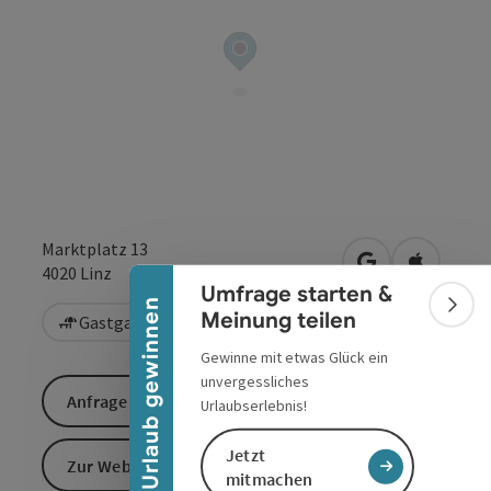
Banner einklappen
Marktplatz 13
in Google Maps
in Apple 
4020
Linz
Umfrage starten &
Urlaub gewinnen
Bann
Meinung teilen
Gastgarten / Terrasse
Gewinne mit etwas Glück ein
unvergessliches
Anfrage senden
Urlaubserlebnis!
Jetzt
Zur Website
mitmachen