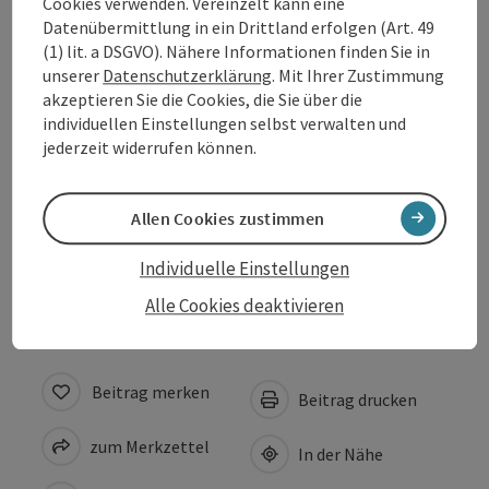
Cookies verwenden. Vereinzelt kann eine
Datenübermittlung in ein Drittland erfolgen (Art. 49
(1) lit. a DSGVO). Nähere Informationen finden Sie in
Ausstattung
unserer
Datenschutzerklärung
. Mit Ihrer Zustimmung
akzeptieren Sie die Cookies, die Sie über die
Preise
individuellen Einstellungen selbst verwalten und
jederzeit widerrufen können.
Anreise/Lage
Allen Cookies zustimmen
Barrierefreiheit
Individuelle Einstellungen
Alle Cookies deaktivieren
Beitrag merken
Beitrag drucken
zum Merkzettel
In der Nähe