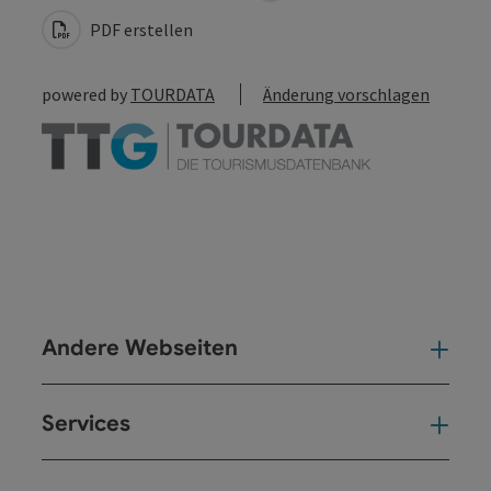
PDF erstellen
powered by
TOURDATA
Änderung vorschlagen
Andere Webseiten
And
Services
Ser