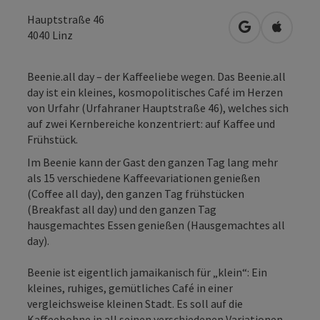
Hauptstraße 46
in Google Map
in Apple
4040
Linz
Beenie.all day – der Kaffeeliebe wegen. Das Beenie.all
day ist ein kleines, kosmopolitisches Café im Herzen
von Urfahr (Urfahraner Hauptstraße 46), welches sich
auf zwei Kernbereiche konzentriert: auf Kaffee und
Frühstück.
Im Beenie kann der Gast den ganzen Tag lang mehr
als 15 verschiedene Kaffeevariationen genießen
(Coffee all day), den ganzen Tag frühstücken
(Breakfast all day) und den ganzen Tag
hausgemachtes Essen genießen (Hausgemachtes all
day).
Beenie ist eigentlich jamaikanisch für „klein“: Ein
kleines, ruhiges, gemütliches Café in einer
vergleichsweise kleinen Stadt. Es soll auf die
Kaffeebohne in all seinen verschiedenen Variationen