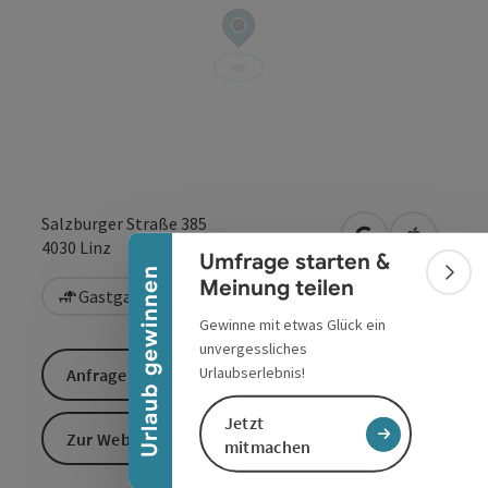
Banner einklappen
Salzburger Straße 385
in Google Maps
in Apple 
4030
Linz
Umfrage starten &
Urlaub gewinnen
Bann
Meinung teilen
Gastgarten / Terrasse
Kinderspielplatz
Gewinne mit etwas Glück ein
unvergessliches
Urlaubserlebnis!
Anfrage senden
Jetzt
Zur Website
mitmachen