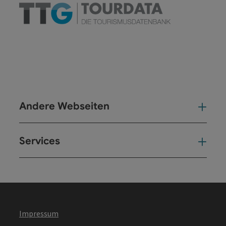
Andere Webseiten
And
Services
Ser
Impressum