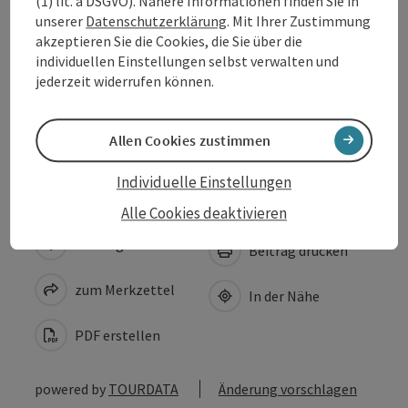
(1) lit. a DSGVO). Nähere Informationen finden Sie in
Anreise/Lage
unserer
Datenschutzerklärung
. Mit Ihrer Zustimmung
akzeptieren Sie die Cookies, die Sie über die
individuellen Einstellungen selbst verwalten und
Eignung
jederzeit widerrufen können.
Barrierefreiheit
Allen Cookies zustimmen
Individuelle Einstellungen
Alle Cookies deaktivieren
Beitrag merken
Beitrag drucken
zum Merkzettel
In der Nähe
PDF erstellen
powered by
TOURDATA
Änderung vorschlagen