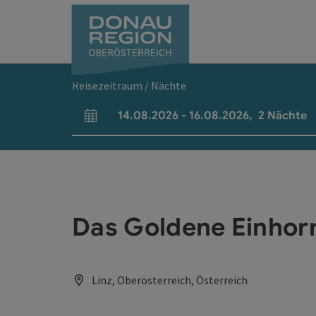
Accesskey
Accesskey
Accesskey
Accesskey
Accesskey
Accesskey
Zum Inhalt
Zur Navigation
Zum Seitenanfang
Zur Kontaktseite
Zum Impressum
Zur Startseite
[0]
[7]
[1]
[5]
[3]
[2]
Reisezeitraum / Nächte
14.08.2026
-
16.08.2026
,
2
Nächte
An- und Abreisefelder
Das Goldene Einhor
Linz, Oberösterreich, Österreich