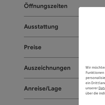
Öffnungszeiten
Ausstattung
Preise
Auszeichnungen
Wir möchten
Funktionen 
personalisi
ein Drittlan
Anreise/Lage
unserer
Dat
über die ind