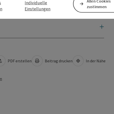
Allen Cookies
s
Individuelle
zustimmen
en
Einstellungen
PDF erstellen
Beitrag drucken
In der Nähe
en