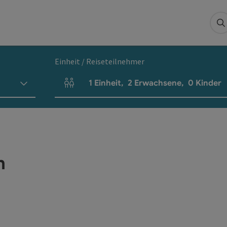
S
Einheit / Reiseteilnehmer
1
Einheit
,
2
Erwachsene
,
0
Kinder
Einheitenanzahl und Personenfelder
n