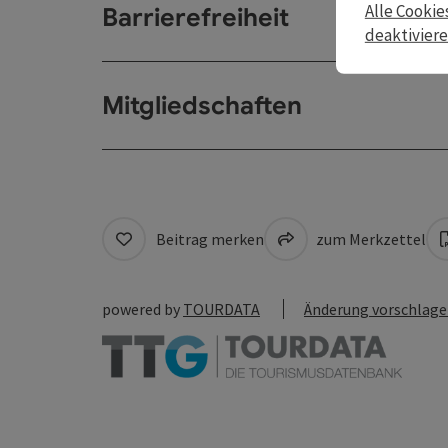
Alle Cookie
Barrierefreiheit
deaktivier
Mitgliedschaften
Beitrag merken
zum Merkzettel
powered by
TOURDATA
Änderung vorschlag