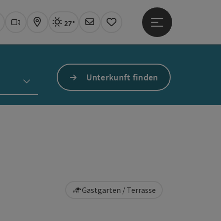
27°
Hauptmenü öffne
Aktuelles Wetter
Linz, sonnig
uchen
Webcams
Karte
Newsletter
Merkzettel
Unterkunft finden
Gastgarten / Terrasse