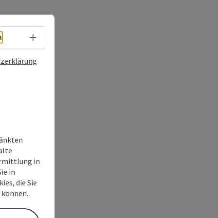
Sprachwahl - Menü öffnen
h
zerklärung
ränkten
alte
rmittlung in
ie in
ies, die Sie
n können.