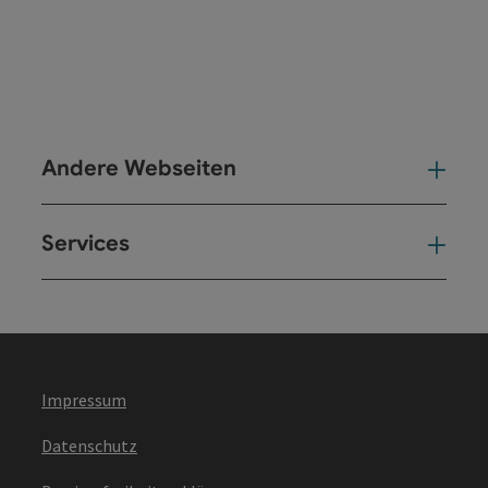
Andere Webseiten
And
Services
Ser
Impressum
Datenschutz