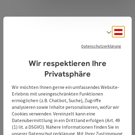
Kontakt
Deuts
Sprach
Datenschutzerklärung
Öffnungszeiten
Wir respektieren Ihre
Küche
Privatsphäre
Ausstattung
Wir möchten Ihnen gerne ein umfassendes Website-
Erlebnis mit uneingeschränkten Funktionen
ermöglichen (z.B. Chatbot, Suche), Zugriffe
Preise
analysieren sowie Inhalte personalisieren, wofür wir
Cookies verwenden. Vereinzelt kann eine
Datenübermittlung in ein Drittland erfolgen (Art. 49
Anreise/Lage
(1) lit. a DSGVO). Nähere Informationen finden Sie in
unserer
Datenschutzerklärung
. Mit Ihrer Zustimmung