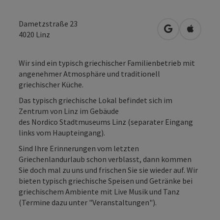
Dametzstraße 23
in Google Map
in Apple
4020
Linz
Wir sind ein typisch griechischer Familienbetrieb mit
angenehmer Atmosphäre und traditionell
griechischer Küche.
Das typisch griechische Lokal befindet sich im
Zentrum von Linz im Gebäude
des Nordico Stadtmuseums Linz (separater Eingang
links vom Haupteingang).
Sind Ihre Erinnerungen vom letzten
Griechenlandurlaub schon verblasst, dann kommen
Sie doch mal zu uns und frischen Sie sie wieder auf. Wir
bieten typisch griechische Speisen und Getränke bei
griechischem Ambiente mit Live Musik und Tanz
(Termine dazu unter "Veranstaltungen").