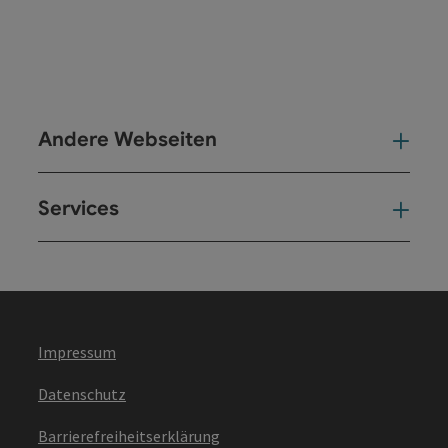
Andere Webseiten
And
Services
Ser
Impressum
Datenschutz
Barrierefreiheitserklärung