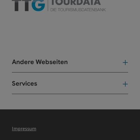
Andere Webseiten
And
Services
Ser
Impressum