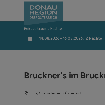
Accesskey
Accesskey
Accesskey
Accesskey
Accesskey
Accesskey
Zum Inhalt
Zur Navigation
Zum Seitenanfang
Zur Kontaktseite
Zum Impressum
Zur Startseite
[0]
[7]
[1]
[5]
[3]
[2]
Reisezeitraum / Nächte
14.08.2026
-
16.08.2026
,
2
Nächte
An- und Abreisefelder
Bruckner's im Bruck
Linz, Oberösterreich, Österreich