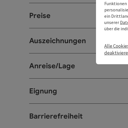
Funktionen 
personalisi
Preise
ein Drittlan
unserer
Dat
über die ind
Auszeichnungen
Alle Cookie
deaktivier
Anreise/Lage
Eignung
Barrierefreiheit