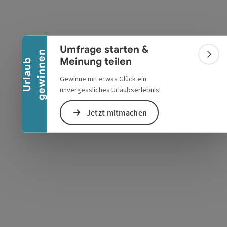
Banner einklappen
Umfrage starten &
n
Bann
Meinung teilen
s öffnen
 Maps öffnen
U
r
l
a
u
b
g
e
w
i
n
n
e
Gewinne mit etwas Glück ein
unvergessliches Urlaubserlebnis!
Jetzt mitmachen