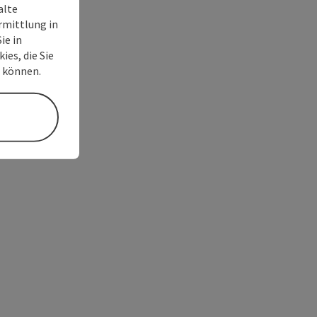
alte
rmittlung in
ie in
ies, die Sie
n können.