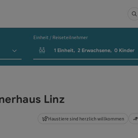
S
Einheit / Reiseteilnehmer
1
Einheit
,
2
Erwachsene
,
0
Kinder
Einheitenanzahl und Personenfelder
nerhaus Linz
Haustiere sind herzlich willkommen