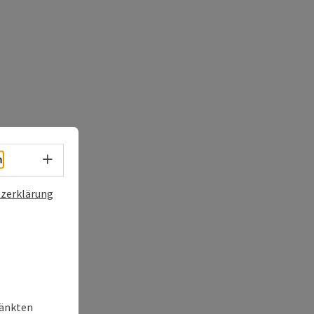
Sprachwahl - Menü öffnen
h
zerklärung
ränkten