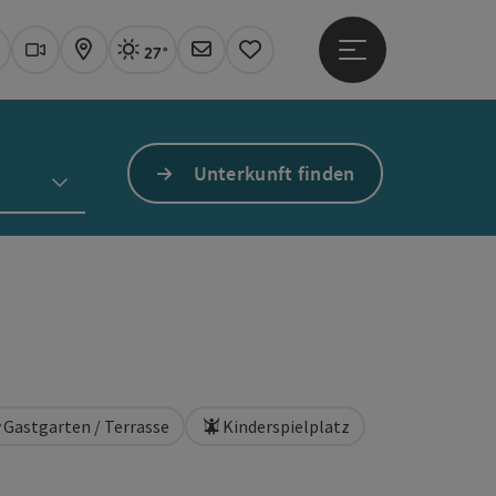
27°
Hauptmenü öffne
Aktuelles Wetter
Linz, sonnig
uchen
Webcams
Karte
Newsletter
Merkzettel
Unterkunft finden
Gastgarten / Terrasse
Kinderspielplatz