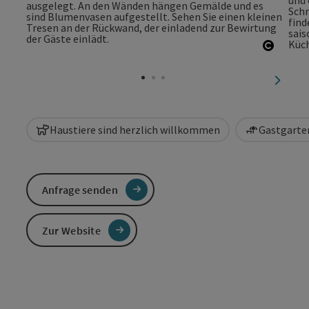
Copyri
nächst
Haustiere sind herzlich willkommen
Gastgarten
Anfrage senden
Zur Website