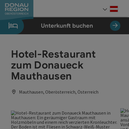
Accesskey
Accesskey
Accesskey
Accesskey
Accesskey
Accesskey
Zum Inhalt
Zur Navigation
Zum Seitenanfang
Zur Kontaktseite
Zum Impressum
Zur Startseite
[0]
[7]
[1]
[5]
[3]
[2]
Deut
Sprach
Unterkunft buchen
Hotel-Restaurant
zum Donaueck
Mauthausen
Mauthausen, Oberösterreich, Österreich