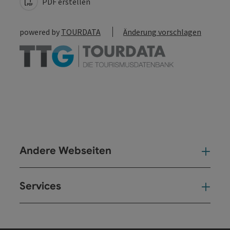
PDF erstellen
powered by
TOURDATA
Änderung vorschlagen
Andere Webseiten
And
Services
Ser