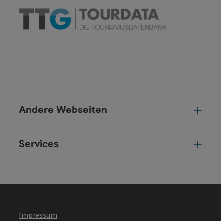
Andere Webseiten
And
Services
Ser
Impressum