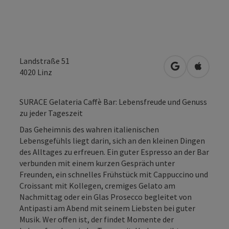
Landstraße 51
in Google Map
in Apple
4020
Linz
SURACE Gelateria Caffè Bar: Lebensfreude und Genuss
zu jeder Tageszeit
Das Geheimnis des wahren italienischen
Lebensgefühls liegt darin, sich an den kleinen Dingen
des Alltages zu erfreuen. Ein guter Espresso an der Bar
verbunden mit einem kurzen Gespräch unter
Freunden, ein schnelles Frühstück mit Cappuccino und
Croissant mit Kollegen, cremiges Gelato am
Nachmittag oder ein Glas Prosecco begleitet von
Antipasti am Abend mit seinem Liebsten bei guter
Musik. Wer offen ist, der findet Momente der